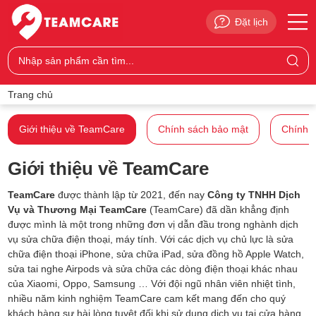
Đặt lịch
Trang chủ
Giới thiệu về TeamCare
Chính sách bảo mật
Chính 
Giới thiệu về TeamCare
TeamCare
được thành lập từ 2021, đến nay
Công ty TNHH Dịch
Vụ và Thương Mại TeamCare
(TeamCare) đã dần khẳng định
được mình là một trong những đơn vị dẫn đầu trong nghành dịch
vụ sửa chữa điện thoại, máy tính. Với các dịch vụ chủ lực là sửa
chữa điện thoại iPhone, sửa chữa iPad, sửa đồng hồ Apple Watch,
sửa tai nghe Airpods và sửa chữa các dòng điện thoại khác nhau
của Xiaomi, Oppo, Samsung … Với đội ngũ nhân viên nhiệt tình,
nhiều năm kinh nghiệm TeamCare cam kết mang đến cho quý
khách hàng sự hài lòng tuyệt đối khi sử dụng dịch vụ tại cửa hàng.