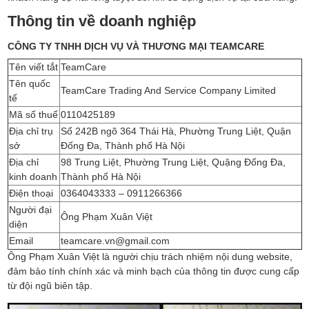
Thông tin về doanh nghiệp
CÔNG TY TNHH DỊCH VỤ VÀ THƯƠNG MẠI TEAMCARE
Tên viết tắt
TeamCare
Tên quốc
TeamCare Trading And Service Company Limited
tế
Mã số thuế
0110425189
Địa chỉ trụ
Số 242B ngõ 364 Thái Hà, Phường Trung Liệt, Quận
sở
Đống Đa, Thành phố Hà Nội
Địa chỉ
98 Trung Liệt, Phường Trung Liệt, Quậng Đống Đa,
kinh doanh
Thành phố Hà Nội
Điện thoại
0364043333 – 0911266366
Người đại
Ông Phạm Xuân Việt
diện
Email
teamcare.vn@gmail.com
Ông Phạm Xuân Việt là người chịu trách nhiệm nội dung website,
đảm bảo tính chính xác và minh bạch của thông tin được cung cấp
từ đội ngũ biên tập.