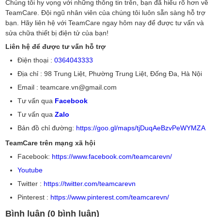
Chúng tôi hy vọng với những thông tin trên, bạn đã hiểu rõ hơn về
TeamCare. Đội ngũ nhân viên của chúng tôi luôn sẵn sàng hỗ trợ
bạn. Hãy liên hệ với TeamCare ngay hôm nay để được tư vấn và
sửa chữa thiết bị điện tử của bạn!
Liên hệ để được tư vấn hỗ trợ
Điện thoại :
0364043333
Địa chỉ : 98 Trung Liệt, Phường Trung Liệt, Đống Đa, Hà Nội
Email : teamcare.vn@gmail.com
Tư vấn qua
Facebook
Tư vấn qua
Zalo
Bản đồ chỉ đường:
https://goo.gl/maps/tjDuqAeBzvPeWYMZA
TeamCare trên mạng xã hội
Facebook:
https://www.facebook.com/teamcarevn/
Youtube
Twitter :
https://twitter.com/teamcarevn
Pinterest :
https://www.pinterest.com/teamcarevn/
Bình luận (0 bình luận)