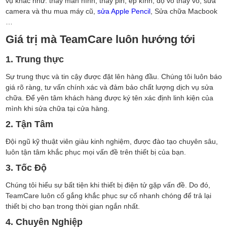
vụ khác như: thay màn hình, thay pin, ép kính, độ vỏ thay vỏ, sửa
camera và thu mua máy cũ,
sửa Apple Pencil
, Sửa chữa Macbook
…
Giá trị mà TeamCare luôn hướng tới
1. Trung thực
Sự trung thực và tin cậy được đặt lên hàng đầu. Chúng tôi luôn báo
giá rõ ràng, tư vấn chính xác và đảm bảo chất lượng dịch vụ sửa
chữa. Để yên tâm khách hàng được ký tên xác định linh kiện của
mình khi sửa chữa tại cửa hàng.
2. Tận Tâm
Đội ngũ kỹ thuật viên giàu kinh nghiệm, được đào tạo chuyên sâu,
luôn tận tâm khắc phục mọi vấn đề trên thiết bị của bạn.
3. Tốc Độ
Chúng tôi hiểu sự bất tiện khi thiết bị điện tử gặp vấn đề. Do đó,
TeamCare luôn cố gắng khắc phục sự cố nhanh chóng để trả lại
thiết bị cho bạn trong thời gian ngắn nhất.
4. Chuyên Nghiệp