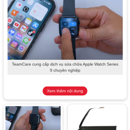
TeamCare cung cấp dịch vụ sửa chữa Apple Watch Series
9 chuyên nghiệp
Những dịch vụ sửa chữa Apple Watch
Xem thêm nội dung
series 9 nổi bật tại TeamCare
Với những người sở hữu Apple Watch Series 9, bạn cần nắm
rõ những lỗi có thể gặp và tìm hiểu trước một địa chỉ sửa chữa
uy tín. Tại TeamCare, bạn sẽ được tư vấn và khắc phục
những lỗi sau: