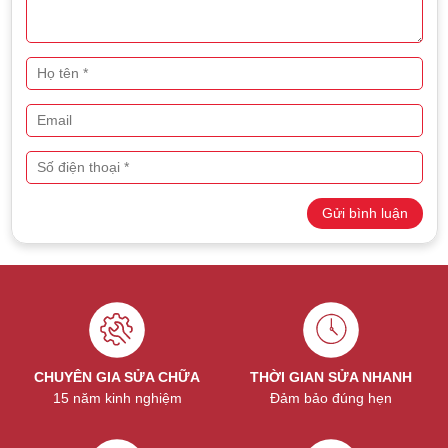
yên tâm sử dụng.
Việc thay pin đúng cách giúp kéo dài tuổi thọ Apple Watch và
duy trì hiệu suất hoạt động ổn định.
Với đội ngũ kỹ thuật viên chuyên nghiệp và linh kiện chính
hãng, TeamCare cam kết mang lại dịch vụ sửa chữa phần
cứng Apple Watch Series 9 chất lượng, an toàn và bền lâu.
Nếu bạn gặp các lỗi trên, hãy liên hệ ngay để được hỗ trợ kịp
thời.
Gửi bình luận
CHUYÊN GIA SỬA CHỮA
THỜI GIAN SỬA NHANH
15 năm kinh nghiệm
Đảm bảo đúng hẹn