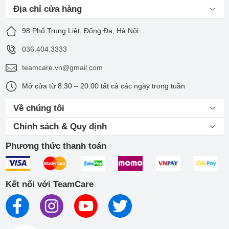
Địa chỉ cửa hàng
98 Phố Trung Liệt, Đống Đa, Hà Nội
036.404.3333
teamcare.vn@gmail.com
Mở cửa từ 8:30 – 20:00 tất cả các ngày trong tuần
Một số lỗi phức tạp không nên tự sửa để tránh làm hỏng
thêm
Về chúng tôi
Chính sách & Quy định
Địa chỉ sửa chữa Apple Watch 9 uy tín
Phương thức thanh toán
tại Hà Nội
TeamCare là trung tâm sửa chữa uy tín chuyên xử lý các lỗi
trên Apple Watch Series 9 với quy trình rõ ràng và chuyên
Kết nối với TeamCare
nghiệp. Khi đến với TeamCare, đồng hồ của bạn sẽ được kiểm
tra miễn phí để xác định chính xác lỗi. Mọi chi phí sửa chữa
đều được báo trước và chỉ tiến hành khi khách hàng đồng ý.
Đa số các lỗi phổ biến được xử lý nhanh chóng, giúp bạn có