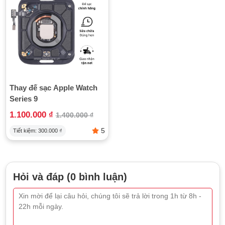
Dây sạc hoặc cổng sạc bị đứt, hỏng sẽ khiến đồng hồ không
thể nạp điện hoặc sạc không ổn định. Dịch vụ tại TeamCare
bao gồm:
Kiểm tra và sửa chữa cổng sạc bị lỏng, gãy hoặc oxy hóa.
Thay thế dây sạc chính hãng nếu dây bị đứt hoặc hỏng.
Việc đảm bảo sạc ổn định giúp duy trì tuổi thọ pin và tránh các
Thay đế sạc Apple Watch
lỗi phát sinh liên quan đến nguồn điện.
Series 9
5. Thay pin Apple Watch
1.100.000
₫
1.400.000
₫
Pin Apple Watch sau một thời gian sử dụng sẽ bị chai, phồng
5
Tiết kiệm:
300.000
₫
hoặc mất khả năng giữ dung lượng, làm giảm thời gian sử
dụng giữa các lần sạc. TeamCare cung cấp dịch vụ thay pin
chính hãng với các ưu điểm:
Pin mới đảm bảo dung lượng và tuổi thọ tương đương pin
Hỏi và đáp (0 bình luận)
gốc.
Thay pin nhanh chóng, không làm ảnh hưởng đến các linh
kiện khác.
Bảo hành pin theo chính sách rõ ràng, giúp khách hàng