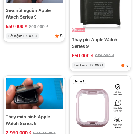
1. Sửa lỗi không lên nguồn
Sửa nút nguồn Apple
Một trong những lỗi phổ biến khiến Apple Watch Series 9
Watch Series 9
không thể hoạt động là không lên nguồn. Nguyên nhân có thể
do:
650.000
₫
800.000
₫
Nguồn điện bị lỗi:
Mạch nguồn hoặc IC nguồn trên bo
5
Tiết kiệm:
150.000
₫
Thay pin Apple Watch
mạch chính gặp sự cố.
Series 9
Pin hỏng hoặc chai:
Pin không còn khả năng cung cấp
đủ năng lượng để khởi động đồng hồ.
650.000
₫
950.000
₫
Kỹ thuật viên sẽ kiểm tra chi tiết mạch nguồn, IC và pin để xác
5
Tiết kiệm:
300.000
₫
định chính xác nguyên nhân. Sau đó, tiến hành sửa chữa
hoặc thay thế linh kiện cần thiết để đồng hồ có thể bật nguồn
trở lại bình thường.
2. Thay thế và sửa cảm ứng, màn hình
Các lỗi về màn hình và cảm ứng thường gặp như:
Màn hình bị vỡ, nứt do va đập.
Thay màn hình Apple
Cảm ứng liệt, không nhận thao tác chạm hoặc phản hồi
Watch Series 9
chậm.
2.950.000
₫
3.500.000
₫