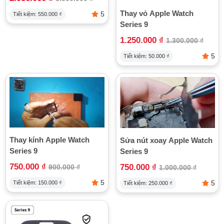
Mất hiển thị hoặc xuất hiện điểm chết trên màn hình.
Thay vỏ Apple Watch
5
Tiết kiệm:
550.000
₫
Quy trình thay màn hình tại TeamCare được thực hiện rất cẩn
Series 9
thận, sử dụng linh kiện màn hình chính hãng hoặc tương
đương chất lượng cao. Đặc biệt, kỹ thuật viên chú trọng giữ
1.250.000
₫
1.300.000
₫
nguyên lớp keo chống nước và các tiêu chuẩn kỹ thuật để
5
Tiết kiệm:
50.000
₫
đảm bảo Apple Watch vẫn giữ được khả năng chống nước sau
khi thay màn hình.
3. Sửa loa, mic
Lỗi về loa và mic ảnh hưởng trực tiếp đến trải nghiệm nghe
gọi và thông báo trên Apple Watch. Các vấn đề thường gặp
gồm:
Loa bị rè, mất tiếng hoặc âm thanh nhỏ.
Thay kính Apple Watch
Sửa nút xoay Apple Watch
Mic không thu âm được, gây khó khăn khi gọi điện hoặc
Series 9
Series 9
sử dụng trợ lý ảo.
750.000
₫
750.000
₫
900.000
₫
1.000.000
₫
TeamCare sẽ kiểm tra và thay thế linh kiện loa, mic chính
5
5
Tiết kiệm:
150.000
₫
Tiết kiệm:
250.000
₫
hãng hoặc tương đương, đồng thời đảm bảo quá trình sửa
chữa không làm ảnh hưởng đến khả năng chống nước và các
chức năng khác của đồng hồ.
4. Thay dây sạc, sửa cổng sạc