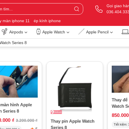
Gọi giao hà
036.404.33
y màn iphone 11
ép kính iphone
Airpods
Apple Watch
Apple Pencil
Watch Series 8
Thay đế
 màn hình Apple
Watch Se
 Series 8
850.00
0.000
₫
3.200.000
₫
Thay pin Apple Watch
Tiết kiệm:
Series 8