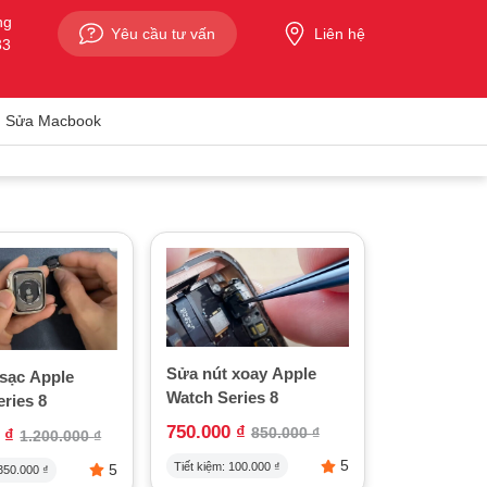
ng
Yêu cầu tư vấn
Liên hệ
33
Sửa Macbook
Sửa nút xoay Apple
 sạc Apple
Watch Series 8
ries 8
750.000
₫
850.000
₫
0
₫
1.200.000
₫
5
Tiết kiệm:
100.000
₫
5
350.000
₫