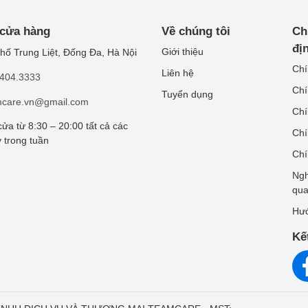
 cửa hàng
Về chúng tôi
Ch
đị
Giới thiệu
hố Trung Liệt, Đống Đa, Hà Nội
Chí
Liên hệ
.404.3333
Chí
Tuyển dụng
mcare.vn@gmail.com
Chí
ửa từ 8:30 – 20:00 tất cả các
Chí
 trong tuần
Chí
Ngh
qu
Hướ
Kế