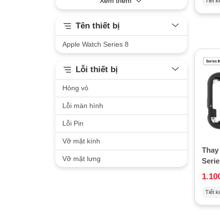
Xem thêm
Tiết k
Tên thiết bị
Apple Watch Series 8
Lỗi thiết bị
Hỏng vỏ
Lỗi màn hình
Lỗi Pin
Vỡ mặt kính
Thay
Vỡ mặt lưng
Serie
1.10
Tiết k