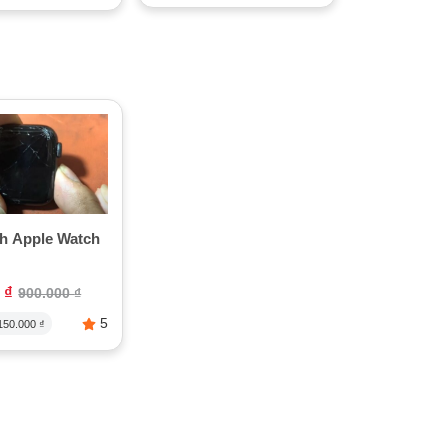
nh Apple Watch
0
₫
900.000
₫
5
150.000
₫