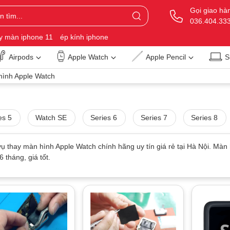
Gọi giao hà
036.404.33
y màn iphone 11
ép kính iphone
Airpods
Apple Watch
Apple Pencil
S
ình Apple Watch
es 5
Watch SE
Series 6
Series 7
Series 8
vụ thay màn hình Apple Watch chính hãng uy tín giá rẻ tại Hà Nội. Màn 
 tháng, giá tốt.