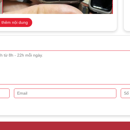
 thêm nội dung
ị hỏng được sửa chữa tại TeamCare
màn hình Apple Watch
hấy bạn cần tiến hành thay màn hình để đảm bảo thiết bị hoạt
n nên chú ý:
õ ràng nhất và dễ nhận biết nhất. Vết nứt không chỉ hạn chế
linh kiện bên trong gặp vấn đề.
ng chính xác
– Khi bạn thấy màn hình không hiển thị hình
 phần cứng đã gặp sự cố, việc thay màn hình là cần thiết.
uất hiện trên màn hình có thể gây khó chịu mỗi lần sử dụng
trọng.
ạn cảm thấy màn hình không còn nhạy hoặc không phản hồi
iểm tra ngay.