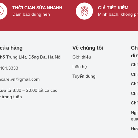
nh có hiện tượng nhấp nháy hoặc điều chỉnh độ sáng không
THỜI GIAN SỬA NHANH
GIÁ TIẾT KIỆM
Đảm bảo đúng hẹn
Minh bạch, không p
ủa màn hình sẽ giúp bạn tiết kiệm thời gian và chi phí sửa
ủa bạn luôn hoạt động tốt nhất.
 các dòng Apple Watch hiện có trên thị trường, bao gồm:
 cửa hàng
Về chúng tôi
Ch
đị
Giới thiệu
hố Trung Liệt, Đống Đa, Hà Nội
Chí
Liên hệ
.404.3333
Chí
Tuyển dụng
mcare.vn@gmail.com
Chí
ửa từ 8:30 – 20:00 tất cả các
Chí
 trong tuần
Chí
Ngh
 Apple Watch nào, từ các phiên bản cũ hơn như Series 1 cho
qu
n đều có thể tìm thấy giải pháp thay màn hình tại
Hướ