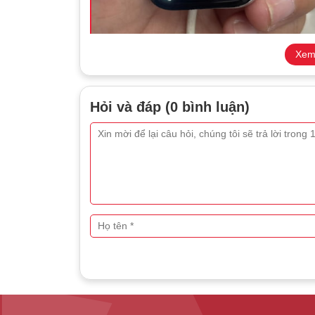
Xem
Màn hình Apple Watch b
Hỏi và đáp (0 bình luận)
Những dấu hiệu bạn cần thay 
Khi sử dụng Apple Watch, có nhiều dấu hiệu cho t
động hiệu quả. Dưới đây là một số dấu hiệu mà bạ
Màn hình bị nứt hoặc vỡ
– Đây là dấu hiệu r
khả năng nhìn thấy mà còn có thể làm cho các 
Màn hình không hiển thị hoặc hiển thị khô
ảnh hoặc hiển thị sai lệch, điều này có thể do
Có sọc trên màn hình
– Sọc ngang hoặc dọc x
và có thể là dấu hiệu của sự hỏng hóc nghiêm 
Màn hình không phản hồi cảm ứng
– Nếu b
lại các thao tác cảm ứng, điều này cần được k