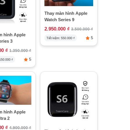
Thay màn hình Apple
Watch Series 9
2.950.000
₫
3.500.000
₫
n hình Apple
5
Tiết kiệm:
550.000
₫
ries 3
000
₫
1.350.000
₫
5
150.000
₫
n hình Apple
tra 2
000
₫
4.900.000
₫