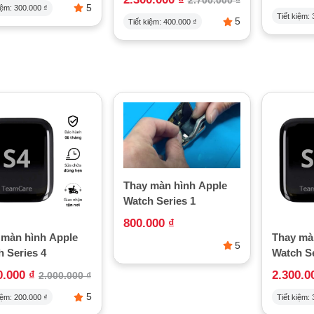
5
iệm:
300.000
₫
Tiết kiệm:
5
Tiết kiệm:
400.000
₫
Thay màn hình Apple
Watch Series 1
800.000
₫
 màn hình Apple
Thay mà
5
 Series 4
Watch Se
0.000
₫
2.300.
2.000.000
₫
5
iệm:
200.000
₫
Tiết kiệm: