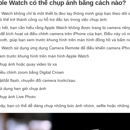
le Watch có thể chụp ảnh bằng cách nào?
 Watch không chỉ là một thiết bị đeo tay thông minh giúp bạn theo dõ
ó thể trở thành công cụ hỗ trợ đắc lực trong việc chụp ảnh.
 hết, bạn cần hiểu rằng Apple Watch không được trang bị camera riên
 để kích hoạt và điều chỉnh camera trên iPhone của bạn. Điều này có n
ooth, giúp bạn xem trước khung hình trên màn hình đồng hồ và bấm n
 Watch sử dụng ứng dụng Camera Remote để điều khiển camera iPho
em trước khung hình trên màn hình Apple Watch
hụp ảnh hoặc quay video từ xa
iều chỉnh zoom bằng Digital Crown
ật/tắt flash, chuyển đổi camera trước/sau.
ử dụng hẹn giờ chụp ảnh
hụp ảnh Live Photo
ậy, bạn có thể dễ dàng chụp những bức ảnh nhóm, selfie hoặc những k