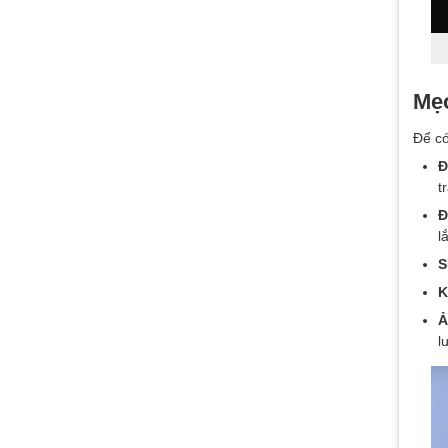
Mẹo
Để có
Đ
t
Đ
l
S
K
Ả
l