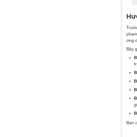
Hướ
Trước
phạm 
ứng 
Bây g
B
t
B
B
B
B
g
B
Bạn c