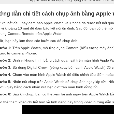
Apple Watch sử dụng ứng dụng Camera Remote để 
ng dẫn chi tiết cách chụp ảnh bằng Apple
 khi bắt đầu, hãy đảm bảo Apple Watch và iPhone đã được kết nối qua B
vi khoảng 10 mét để đảm bảo kết nối ổn định. Sau đó, bạn có thể mở
dụng Camera Remote trên Apple Watch.
iờ, bạn hãy làm theo các bước sau để chụp ảnh:
ước 1:
Trên Apple Watch, mở ứng dụng Camera (biểu tượng máy ảnh).
rước từ camera iPhone.
ước 2:
Định vị khung hình bằng cách quan sát trên màn hình Apple Wat
ước 3:
Sử dụng Digital Crown (vòng xoay bên cạnh Apple Watch) để zo
ước 4:
Chạm vào màn hình Apple Watch để điều chỉnh tiêu điểm hoặc
ước 5:
Nhấn nút chụp trên Apple Watch để chụp ảnh ngay lập tức. Nếu
iờ 3 giây bằng cách nhấn nút hẹn giờ trên màn hình đồng hồ.
ước 6:
Sau khi chụp, bạn có thể xem lại ảnh ngay trên Apple Watch bằ
ó thể tham khảo chi tiết hơn về tính năng này trong video hướng dẫn s