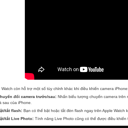
 Watch còn hỗ trợ một số tùy chỉnh khác khi điều khiển camera iPhone
huyển đổi camera trước/sau:
Nhấn biểu tượng chuyển camera trên m
à sau của iPhone.
ật/tắt flash:
Bạn có thể bật hoặc tắt đèn flash ngay trên Apple Watch k
ật/tắt Live Photo:
Tính năng Live Photo cũng có thể được điều khiển 