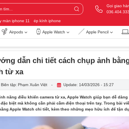
Gọi giao hà
036.404.33
y màn iphone 11
ép kính iphone
Airpods
Apple Watch
Apple Pencil
ớng dẫn chi tiết cách chụp ảnh bằn
h từ xa
Biên tập:
Phạm Xuân Việt
-
Update: 14/03/2026 - 15:27
tính năng điều khiển camera từ xa, Apple Watch giúp bạn dễ dàn
 đặc biệt mà không cần phải cầm điện thoại trên tay. Trong bài 
bằng Apple Watch chi tiết, kèm theo những mẹo hữu ích để tận dụ