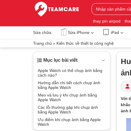
thay pin airpod
tha
Sửa chữa:
Sửa iPhone
iPad
Trang chủ
»
Kiến thức về thiết bị công nghệ
Hư
Mục lục bài viết
Apple Watch có thể chụp ảnh bằng
ản
cách nào?
Hướng dẫn chi tiết cách chụp ảnh
bằng Apple Watch
Mẹo và lưu ý khi chụp ảnh bằng
Với 
Apple Watch
khắc
Các lỗi thường gặp khi chụp ảnh
ảnh 
bằng Apple Watch
Ưu điểm khi chụp ảnh bằng Apple
Watch