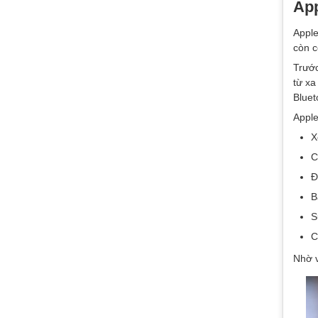
App
Apple
còn c
Trước
từ xa
Bluet
Apple
X
C
Đ
B
S
C
Nhờ v