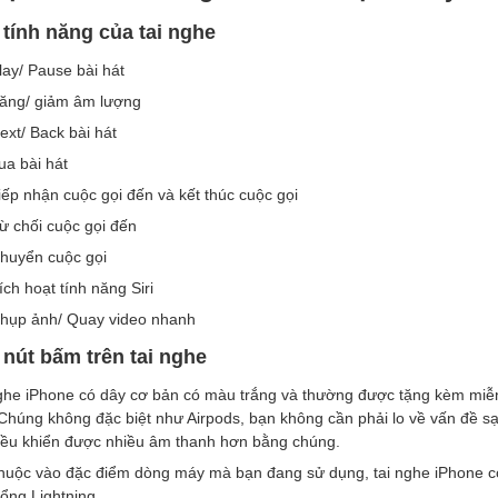
tính năng của tai nghe
lay/ Pause bài hát
ăng/ giảm âm lượng
ext/ Back bài hát
ua bài hát
iếp nhận cuộc gọi đến và kết thúc cuộc gọi
ừ chối cuộc gọi đến
huyển cuộc gọi
ích hoạt tính năng Siri
hụp ảnh/ Quay video nhanh
nút bấm trên tai nghe
ghe iPhone có dây cơ bản có màu trắng và thường được tặng kèm miễn
Chúng không đặc biệt như Airpods, bạn không cần phải lo về vấn đề sạ
iều khiển được nhiều âm thanh hơn bằng chúng.
huộc vào đặc điểm dòng máy mà bạn đang sử dụng, tai nghe iPhone c
ổng Lightning.