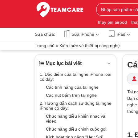
thay pin airpod
tha
Sửa chữa:
Sửa iPhone
iPad
Trang chủ
»
Kiến thức về thiết bị công nghệ
Cá
Mục lục bài viết
1. Đặc điểm của tai nghe iPhone loại
có dây:
Các tính năng của tai nghe
Tai n
Các nút bấm trên tai nghe
Bạn c
2. Hướng dẫn cách sử dụng tai nghe
nghe 
iPhone có dây:
thông
Chức năng điều khiển nhạc và
video
Chức năng điều chỉnh cuộc gọi:
1. 
Kích hoạt tính năng “Hey Siri”