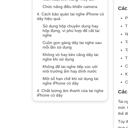
Chức năng điều khiển camera:
Các 
4. Cách bảo quản tai nghe iPhone có
P
dây hiệu quả
Sử dụng hộp chuyên dụng hay
T
hộp đựng, ví phù hợp để cất tai
N
nghe
T
Cuộn gọn gàng dây tai nghe sau
mỗi lần sử dụng
T
Không vò hay kéo căng dây tai
T
nghe khi sử dụng
C
Không để tai nghe tiếp xúc với
môi trường ẩm hay dính nước
K
Một số hạn chế khi sử dụng tai
C
nghe iPhone có dây
4. Chất lượng âm thanh của tai nghe
Các 
iPhone có dây
Tai n
mới. 
thể đ
Tùy t
qua c