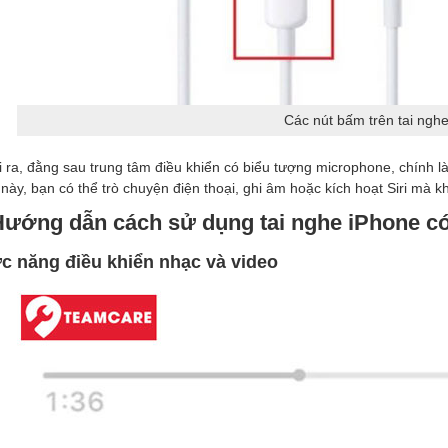
Các nút bấm trên tai ngh
 ra, đằng sau trung tâm điều khiển có biểu tượng microphone, chính l
này, bạn có thể trò chuyện điện thoại, ghi âm hoặc kích hoạt Siri mà kh
Hướng dẫn cách sử dụng tai nghe iPhone có
c năng điều khiển nhạc và video