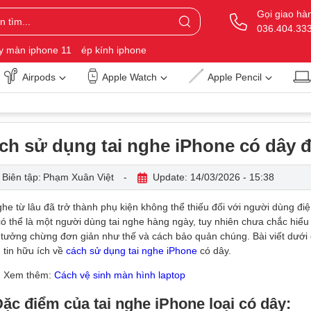
Gọi giao hà
036.404.33
y màn iphone 11
ép kính iphone
Airpods
Apple Watch
Apple Pencil
ch sử dụng tai nghe iPhone có dây 
Biên tập:
Phạm Xuân Việt
-
Update: 14/03/2026 - 15:38
ghe từ lâu đã trở thành phụ kiện không thể thiếu đối với người dùng đi
ó thể là một người dùng tai nghe hàng ngày, tuy nhiên chưa chắc hiểu bi
tưởng chừng đơn giản như thế và cách bảo quản chúng. Bài viết dưới
 tin hữu ích về
cách sử dụng tai nghe iPhone
có dây.
Xem thêm:
Cách vệ sinh màn hình laptop
Đặc điểm của tai nghe iPhone loại có dây: