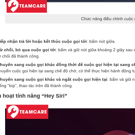
Chức năng điều chỉnh cuộc 
iếp nhận trả lời hoặc kết thúc cuộc gọi tới
: bấm nút giữa.
ừ chối, bỏ qua cuộc gọi tớ
i: bấm và giữ nút giữa khoảng 2 giây sau đ
ừ chối đã thành công.
huyển sang cuộc gọi khác đồng thời để cuộc gọi hiện tại sang c
huyển cuộc gọi hiện tại sang chế độ chờ, có thể thực hiện hành động t
huyển sang cuộc gọi khác và ngắt cuộc gọi hiện tại
: bấm và giữ n
iếng “bíp”, thao tác trên đã thành công.
 hoạt tính năng “Hey Siri”