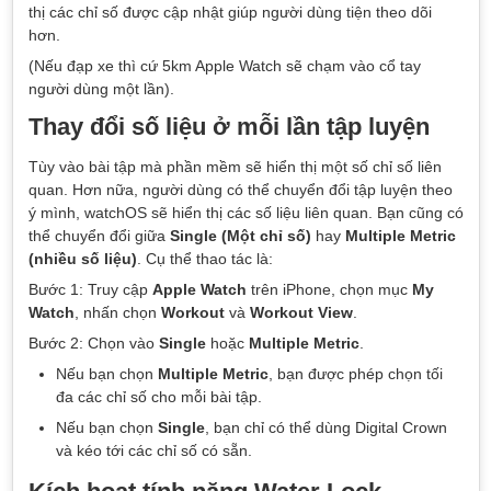
thị các chỉ số được cập nhật giúp người dùng tiện theo dõi
hơn.
(Nếu đạp xe thì cứ 5km Apple Watch sẽ chạm vào cổ tay
người dùng một lần).
Thay đổi số liệu ở mỗi lần tập luyện
Tùy vào bài tập mà phần mềm sẽ hiển thị một số chỉ số liên
quan. Hơn nữa, người dùng có thể chuyển đổi tập luyện theo
ý mình, watchOS sẽ hiển thị các số liệu liên quan. Bạn cũng có
thể chuyển đổi giữa
Single (Một chỉ số)
hay
Multiple Metric
(nhiều số liệu)
. Cụ thể thao tác là:
Bước 1: Truy cập
Apple Watch
trên iPhone, chọn mục
My
Watch
, nhấn chọn
Workout
và
Workout View
.
Bước 2: Chọn vào
Single
hoặc
Multiple Metric
.
Nếu bạn chọn
Multiple Metric
, bạn được phép chọn tối
đa các chỉ số cho mỗi bài tập.
Nếu bạn chọn
Single
, bạn chỉ có thể dùng Digital Crown
và kéo tới các chỉ số có sẵn.