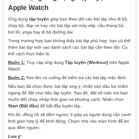
Apple Watch
Ứng dụng
tập luyện
giúp bạn theo dõi các bài tập như đi bộ,
chạy bộ, đạp xe hay các bài tập với máy elip, cầu thang bộ,
bơi lội, yoga hay đi bộ đường dài.
Trong trường hợp bạn không thấy bài tập phù hợp, bạn có thể
thêm bài tập mới vào danh sách các bài tập cần theo dõi. Cụ
thể cách thực hiện là:
Bước 1:
Truy cập ứng dụng
Tập luyện (Workout)
trên Apple
Watch.
Bước 2:
Kéo lên và xuống để kiểm tra các bài tập mặc định.
Nếu bạn đã chọn được bài tập ưng ý, nhấn vào dấu ba chấm
ngang để đặt mục tiêu tập luyện. Sau đó, đặt số calo mà bạn
muốn đốt cháy, nhập thời gian và khoảng cách. Nhấn chọn
Start (Bắt đầu)
để bắt đầu luyện tập.
Khi đó, đồng hồ sẽ đếm ngược 3 giây và người dùng cần canh
thời gian hợp lý để khởi động. Chạm nhẹ vào màn hình để bỏ
qua đếm ngược.
Lưu ý
: