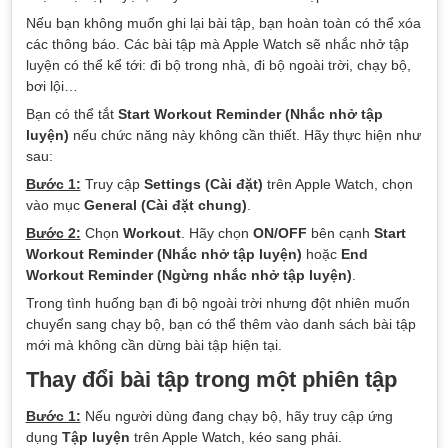
Nếu bạn không muốn ghi lại bài tập, bạn hoàn toàn có thể xóa
các thông báo. Các bài tập mà Apple Watch sẽ nhắc nhở tập
luyện có thể kể tới: đi bộ trong nhà, đi bộ ngoài trời, chạy bộ,
bơi lội…
Bạn có thể tắt
Start Workout Reminder (Nhắc nhở tập
luyện)
nếu chức năng này không cần thiết. Hãy thực hiện như
sau:
Bước 1:
Truy cập
Settings (Cài đặt)
trên Apple Watch, chọn
vào mục
General (Cài đặt chung)
.
Bước 2:
Chọn
Workout
. Hãy chọn
ON/OFF
bên cạnh
Start
Workout Reminder (Nhắc nhở tập luyện)
hoặc
End
Workout Reminder (Ngừng nhắc nhở tập luyện)
.
Trong tình huống bạn đi bộ ngoài trời nhưng đột nhiên muốn
chuyển sang chạy bộ, bạn có thể thêm vào danh sách bài tập
mới mà không cần dừng bài tập hiện tại.
Thay đổi bài tập trong một phiên tập
Bước 1:
Nếu người dùng đang chạy bộ, hãy truy cập ứng
dụng
Tập luyện
trên Apple Watch, kéo sang phải.