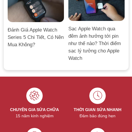
Sạc Apple Watch qua
Đánh Giá Apple Watch
đêm ảnh hưởng tới pin
Series 5 Chi Tiết, Có Nên
như thế nào? Thời điểm
Mua Không?
sạc lý tưởng cho Apple
Watch
CHUYÊN GIA SỬA CHỮA
THỜI GIAN SỬA NHANH
15 năm kinh nghiệm
Đảm bảo đúng hẹn