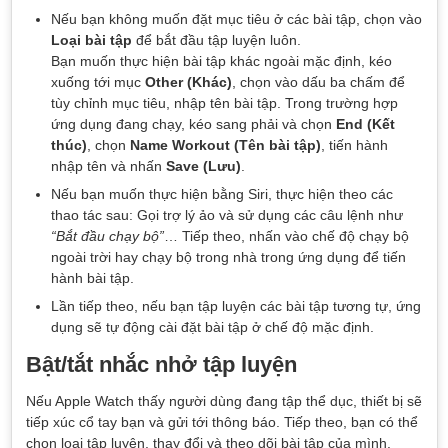
Nếu bạn không muốn đặt mục tiêu ở các bài tập, chọn vào
Loại bài tập
để bắt đầu tập luyện luôn.
Bạn muốn thực hiện bài tập khác ngoài mặc định, kéo
xuống tới mục
Other (Khác)
, chọn vào dấu ba chấm để
tùy chỉnh mục tiêu, nhập tên bài tập. Trong trường hợp
ứng dụng đang chạy, kéo sang phải và chọn
End (Kết
thúc)
, chọn
Name Workout (Tên bài tập)
, tiến hành
nhập tên và nhấn
Save (Lưu)
.
Nếu bạn muốn thực hiện bằng Siri, thực hiện theo các
thao tác sau: Gọi trợ lý ảo và sử dụng các câu lệnh như
“Bắt đầu chạy bộ”
… Tiếp theo, nhấn vào chế độ chạy bộ
ngoài trời hay chạy bộ trong nhà trong ứng dụng để tiến
hành bài tập.
Lần tiếp theo, nếu bạn tập luyện các bài tập tương tự, ứng
dụng sẽ tự động cài đặt bài tập ở chế độ mặc định.
Bật/tắt nhắc nhở tập luyện
Nếu Apple Watch thấy người dùng đang tập thể dục, thiết bị sẽ
tiếp xúc cổ tay bạn và gửi tới thông báo. Tiếp theo, bạn có thể
chọn loại tập luyện, thay đổi và theo dõi bài tập của mình.