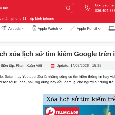
Gọi giao hà
036.404.33
y màn iphone 11
ép kính iphone
Airpods
Apple Watch
Apple Pencil
ch xóa lịch sử tìm kiếm Google trên 
Biên tập:
Phạm Xuân Việt
-
Update: 14/03/2026 - 15:38
e, Safari hay Youtube đều là những công cụ tìm kiếm thông tin hay video
được tối ưu hóa, hai ứng dụng này đều đem lại cho người sử dụng trải 