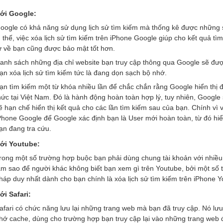
với Google:
oogle có khả năng sử dụng lịch sử tìm kiếm mà thống kê được những s
ì thế, việc xóa lịch sử tìm kiếm trên iPhone Google giúp cho kết quả t
ư về bạn cũng được bảo mật tốt hơn.
anh sách những địa chỉ website bạn truy cập thông qua Google sẽ được
ạn xóa lịch sử tìm kiếm tức là đang dọn sạch bộ nhớ.
ạn tìm kiếm một từ khóa nhiều lần để chắc chắn rằng Google hiển thị đú
hức tại Việt Nam. Đó là hành động hoàn toàn hợp lý, tuy nhiên, Google
ẽ hạn chế hiển thị kết quả cho các lần tìm kiếm sau của bạn. Chính vì v
Phone Google để Google xác định bạn là User mới hoàn toàn, từ đó hiể
ạn đang tra cứu.
với Youtube:
rong một số trường hợp buộc bạn phải dùng chung tài khoản với nhiều 
àm sao để người khác không biết bạn xem gì trên Youtube, bởi một số th
háp duy nhất dành cho bạn chính là xóa lịch sử tìm kiếm trên iPhone Y
ới Safari:
afari có chức năng lưu lại những trang web mà bạn đã truy cập. Nó lưu 
hớ cache, dùng cho trường hợp bạn truy cập lại vào những trang web đ