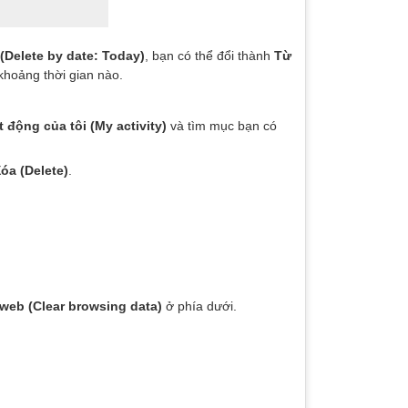
Delete by date: Today)
, bạn có thể đổi thành
Từ
khoảng thời gian nào.
 động của tôi (My activity)
và tìm mục bạn có
óa (Delete)
.
web (Clear browsing data)
ở phía dưới.