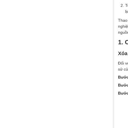
T
l
Thao 
nghiệ
nguồn
1. 
Xóa
Đối v
sử c
Bước
Bước
Bước