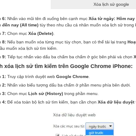
Xóa lịch sử google
 6:
Nhấn vào mũi tên đi xuống bên cạnh mục
Xóa từ ngày: Hôm nay (
 đến nay (All time)
tùy theo nhu cầu cá nhân muốn xóa lịch sử trong 
 7:
Chọn mục
Xóa (Delete)
.
 8:
Nếu bạn muốn xóa từng mục tùy chọn, bạn có thể tải lại trang
Hoạt
ầu muốn xóa lịch sử tìm kiếm.
 9:
Tiếp tục nhấn vào dấu ba chấm ba chấm ở góc bên phải và chọn
X
h xóa lịch sử tìm kiếm trên Google Chrome iPhone:
 1:
Truy cập trình duyệt web
Google Chrome
.
 2:
Nhấn vào biểu tượng dấu ba chấm ở phần menu phía bên dưới.
 3:
Chọn mục
Lịch sử (History)
trong phần menu.
 4:
Để xóa toàn bộ lịch sử tìm kiếm, bạn cần chọn
Xóa dữ liệu duyệt 