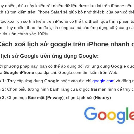
uy nhiên, điều này khiến rất nhiều dữ liệu được lưu lại trên iPhone nế
ịch sử tìm kiếm trên iPhone Safari sẻ giúp bộ nhớ thiết bị của bạn có t
tác xóa lịch sử tìm kiếm trên iPhone có thể trở thành quá trình phiền
m. Tuy nhiên, thao tác đó lại là công cụ mà các ứng dụng cố ý cung cấ
 tin luôn chính xác 100%.
Cách xoá lịch sử google trên iPhone nhanh 
 lịch sử Google trên ứng dụng Google:
ới phương pháp này, bạn có thể áp dụng đối với ứng dụng
Google
được
ủa
Google iPhone
qua địa chỉ: Google.com tìm kiếm trên Web.
 1:
Truy cập ứng dụng
Google
hoặc vào địa chỉ
google.com
và đăng n
 2:
Chọn biểu tượng hình bánh răng cưa ở góc trái màn hình để truy cậ
 3:
Chọn mục
Bảo mật (Privacy)
; chọn
Lịch sử (History)
.