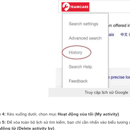
Truy cập lịch sử Google
 4:
Kéo xuống dưới, chọn mục
Hoạt động của tôi (My activity)
.
 5:
Để xóa toàn bộ lịch sử tìm kiếm, bạn chỉ cần nhấn vào biểu tượn
động từ (Delete activity by)
.