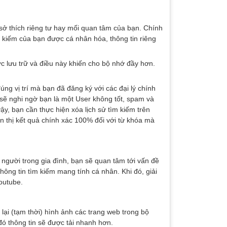
ở thích riêng tư hay mối quan tâm của bạn. Chính
ìm kiếm của bạn được cá nhân hóa, thông tin riêng
 lưu trữ và điều này khiến cho bộ nhớ đầy hơn.
ng vị trí mà bạn đã đăng ký với các đại lý chính
 sẽ nghi ngờ bạn là một User không tốt, spam và
ậy, bạn cần thực hiện xóa lịch sử tìm kiếm trên
n thị kết quả chính xác 100% đối với từ khóa mà
người trong gia đình, bạn sẽ quan tâm tới vấn đề
ông tin tìm kiếm mang tính cá nhân. Khi đó, giải
outube.
lại (tạm thời) hình ảnh các trang web trong bộ
ó thông tin sẽ được tải nhanh hơn.