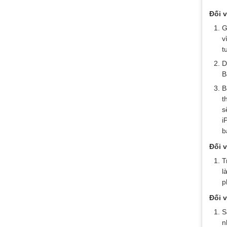
Đối 
G
v
t
D
B
B
t
s
i
b
Đối 
T
l
p
Đối v
S
n