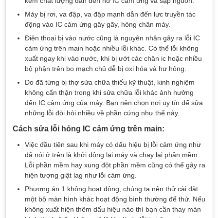
kém chất lượng dẫn đến hư IC cảm ứng và sập nguồn.
Máy bị rơi, va đập, va đập mạnh dẫn đến lực truyền tác
động vào IC cảm ứng gây gãy, hỏng chân máy.
Điện thoại bị vào nước cũng là nguyên nhân gây ra lỗi IC
cảm ứng trên main hoặc nhiều lỗi khác. Có thể lỗi không
xuất ngay khi vào nước, khi bị ướt các chân ic hoặc nhiều
bộ phận trên bo mạch chủ dễ bị oxi hóa và hư hỏng.
Do đã từng bị thợ sửa chữa thiếu kỹ thuật, kinh nghiệm
không cẩn thận trong khi sửa chữa lỗi khác ảnh hưởng
đến IC cảm ứng của máy. Bạn nên chọn nơi uy tín để sửa
những lỗi đòi hỏi nhiều về phần cứng như thế này.
Cách sửa lỗi hỏng IC cảm ứng trên main:
Việc đầu tiên sau khi máy có dấu hiệu bị lỗi cảm ứng như
đã nói ở trên là khởi động lại máy và chạy lại phần mềm.
Lỗi phần mềm hay xung đột phần mềm cũng có thể gây ra
hiện tượng giật lag như lỗi cảm ứng.
Phương án 1 không hoạt động, chúng ta nên thử cài đặt
một bộ màn hình khác hoạt động bình thường để thử. Nếu
không xuất hiện thêm dấu hiệu nào thì bạn cần thay màn