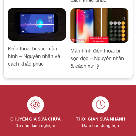
cách khắc phục
Điện thoại bị sọc màn
Màn hình điện thoại bị
hình – Nguyên nhân và
sọc dọc – Nguyên nhân
cách khắc phục
& cách xử lý
CHUYÊN GIA SỬA CHỮA
THỜI GIAN SỬA NHANH
15 năm kinh nghiệm
Đảm bảo đúng hẹn