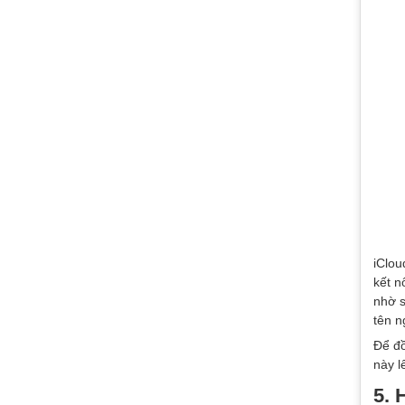
iClou
kết n
nhờ s
tên n
Để đồ
này l
5. 