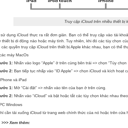
Truy cập iCloud trên nhiều thiết bị
sử dụng iCloud thực ra rất đơn giản. Bạn có thể truy cập vào tài kho
ỳ thiết bị di động nào hoặc máy tính. Tuy nhiên, khi đó các tùy chọn củ
u các quyền truy cập iCloud trên thiết bị Apple khác nhau, bạn có thể 
 các máy MacOs
ước 1:
Nhấn vào logo “Apple” ở trên cùng bên trái => chọn “Tùy chọn 
ước 2:
Bạn tiếp tục nhấp vào “ID Apple” => chọn iCloud và kích hoạt
iPhone và iPad
ước 1:
Mở “Cài đặt” => nhấn vào tên của bạn ở trên cùng.
ước 2:
Nhấn vào “iCloud” và bật hoặc tắt các tùy chọn khác nhau th
 PC Windows
hỉ cần tải xuống iCloud từ trang web chính thức của nó hoặc trên cửa h
>>> Xem thêm: