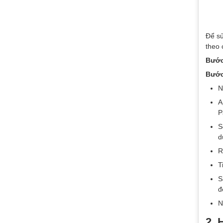
Để sử
theo 
Bước
Bước
N
A
P
S
d
R
T
S
đ
N
2. 