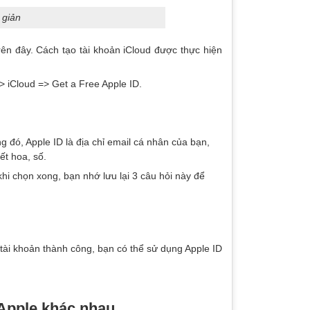
 giản
rên đây. Cách tạo tài khoản iCloud được thực hiện
=> iCloud => Get a Free Apple ID.
 đó, Apple ID là địa chỉ email cá nhân của bạn,
ết hoa, số.
khi chọn xong, bạn nhớ lưu lại 3 câu hỏi này để
 tài khoản thành công, bạn có thể sử dụng Apple ID
 Apple khác nhau