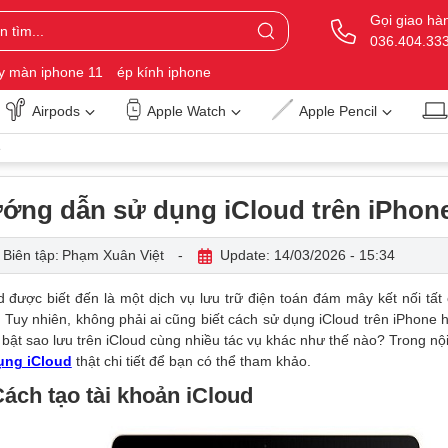
Gọi giao hà
036.404.33
y màn iphone 11
ép kính iphone
Airpods
Apple Watch
Apple Pencil
e
ớng dẫn sử dụng iCloud trên iPhone
Biên tập:
Phạm Xuân Việt
-
Update: 14/03/2026 - 15:34
d được biết đến là một dịch vụ lưu trữ điện toán đám mây kết nối tất
 Tuy nhiên, không phải ai cũng biết cách sử dụng iCloud trên iPhone 
bật sao lưu trên iCloud cùng nhiều tác vụ khác như thế nào? Trong nội
ụng iCloud
thật chi tiết để bạn có thể tham khảo.
Cách tạo tài khoản iCloud