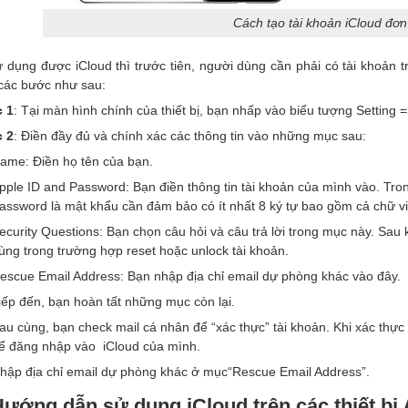
Cách tạo tài khoản iCloud đơn
 dụng được iCloud thì trước tiên, người dùng cần phải có tài khoản t
các bước như sau:
 1
: Tại màn hình chính của thiết bị, bạn nhấp vào biểu tượng Setting 
 2
: Điền đầy đủ và chính xác các thông tin vào những mục sau:
ame: Điền họ tên của bạn.
pple ID and Password: Bạn điền thông tin tài khoản của mình vào. Trong
assword là mật khẩu cần đảm bảo có ít nhất 8 ký tự bao gồm cả chữ vi
ecurity Questions: Bạn chọn câu hỏi và câu trả lời trong mục này. Sau 
ùng trong trường hợp reset hoặc unlock tài khoản.
escue Email Address: Bạn nhập địa chỉ email dự phòng khác vào đây.
iếp đến, bạn hoàn tất những mục còn lại.
au cùng, bạn check mail cá nhân để “xác thực” tài khoản. Khi xác thực
ể đăng nhập vào iCloud của mình.
hập địa chỉ email dự phòng khác ở mục“Rescue Email Address”.
Hướng dẫn sử dụng iCloud trên các thiết bị