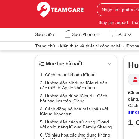
thay pin airpod
tha
Sửa chữa:
Sửa iPhone
iPad
Trang chủ
»
Kiến thức về thiết bị công nghệ
»
iPhon
Hư
Mục lục bài viết
1. Cách tạo tài khoản iCloud
2. Hướng dẫn sử dụng iCloud trên
các thiết bị Apple khác nhau
iClou
3. Hướng dẫn dùng iCloud – Cách
dàng.
bật sao lưu trên iCloud
Cách 
4. Cách đồng bộ hóa mật khẩu với
sử d
iCloud Keychain
1. 
5. Hướng dẫn cách sử dụng iCloud
với chức năng iCloud Family Sharing
6. Vô hiệu hóa các ứng dụng không