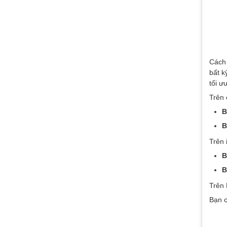
Cách 
bất k
tối ư
Trên
B
B
Trên 
B
B
Trên
Bạn c