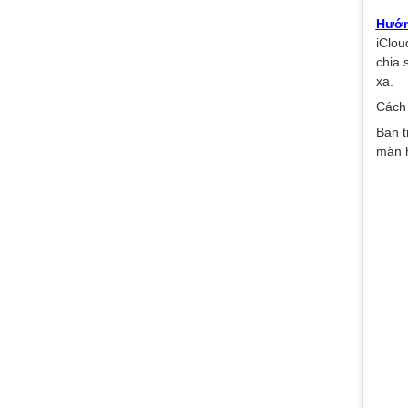
Hướn
iClou
chia s
xa.
Cách 
Bạn t
màn 