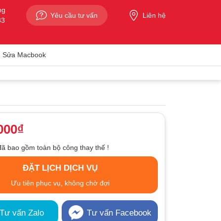
ng
Yêu cầu tư vấn
Liên hệ
33
Sửa Macbook
000₫
đã bao gồm toàn bộ công thay thế !
ĐẶT LỊCH DỊCH VỤ
Ưu tiên phục vụ, không chờ đợi
Tư vấn Zalo
Tư vấn Facebook