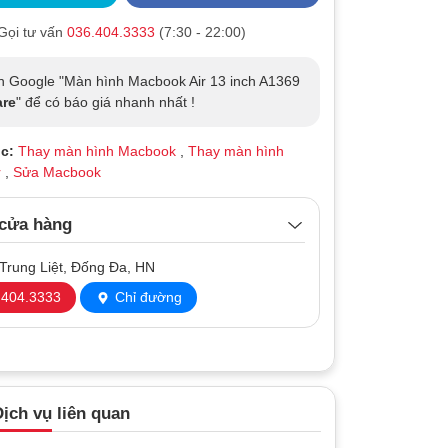
Gọi tư vấn
036.404.3333
(7:30 - 22:00)
n Google "Màn hình Macbook Air 13 inch A1369
re
" để có báo giá nhanh nhất !
c:
Thay màn hình Macbook
,
Thay màn hình
r
,
Sửa Macbook
 cửa hàng
Trung Liệt, Đống Đa, HN
404.3333
Chỉ đường
ịch vụ liên quan