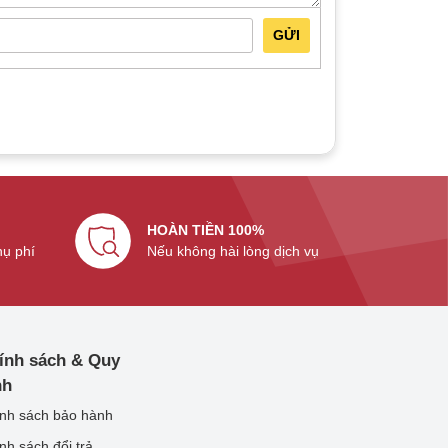
GỬI
HOÀN TIỀN 100%
hụ phí
Nếu không hài lòng dịch vụ
ính sách & Quy
nh
nh sách bảo hành
nh sách đổi trả