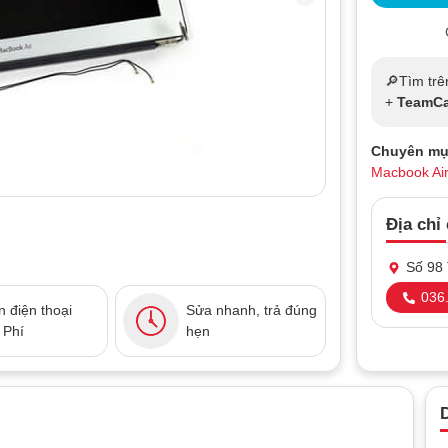
🔎Tìm trê
+
TeamCa
Chuyên mụ
Macbook Ai
Địa chỉ
Số 98 
036.
 điện thoại
Sửa nhanh, trả đúng
 Phí
hẹn
D