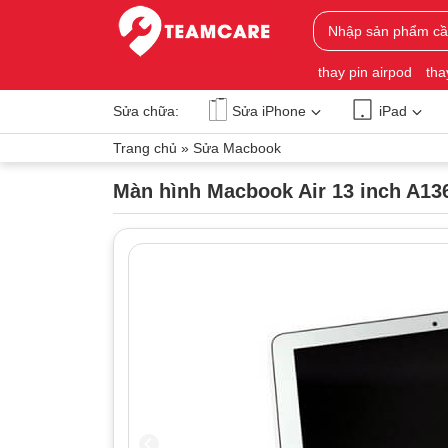
thay pin airpod
tha
Sửa chữa:
Sửa iPhone
iPad
Trang chủ
»
Sửa Macbook
Màn hình Macbook Air 13 inch A13