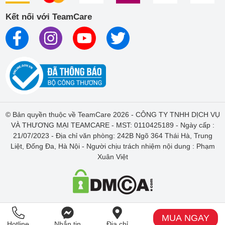
Watch tại nhà
Kết nối với TeamCare
Bạn nên rửa sạch tay và đảm bảo môi trường xung quanh
không có bụi và vệ sinh màn hình Apple Watch bằng khăn
mềm và dung dịch vệ sinh chuyên dụng.
Bước 1:
Bóc miếng dán cường lực ra từ từ, tránh chạm
vào bề mặt dính.
Bước 2:
Đặt miếng dán lên màn hình Apple Watch, bắt
đầu từ giữa và từ từ ép ra các cạnh.
Bước 3:
Sử dụng thẻ tín dụng hoặc công cụ chuyên dụng
© Bản quyền thuộc về TeamCare 2026 - CÔNG TY TNHH DỊCH VỤ
để loại bỏ bọt khí.
VÀ THƯƠNG MẠI TEAMCARE - MST: 0110425189 - Ngày cấp :
Bước 4:
Kiểm tra lại toàn bộ màn hình để đảm bảo không
21/07/2023 - Địa chỉ văn phòng: 242B Ngõ 364 Thái Hà, Trung
có bọt khí hoặc bám bụi.
Liệt, Đống Đa, Hà Nội - Người chịu trách nhiệm nội dung : Phạm
Bước 5:
Nếu có bọt khí, dùng thẻ tín dụng hoặc công cụ
Xuân Việt
chuyên dụng để đẩy bọt khí ra ngoài.
Nếu bạn không tự tin vào khả năng dán miếng dán cường lực
của mình, dịch vụ dán màn hình tại TeamCare là một lựa chọn
tuyệt vời.
TeamCare sẽ vệ sinh màn hình Apple Watch của bạn một cách
MUA NGAY
Hotline
Nhắn tin
Địa chỉ