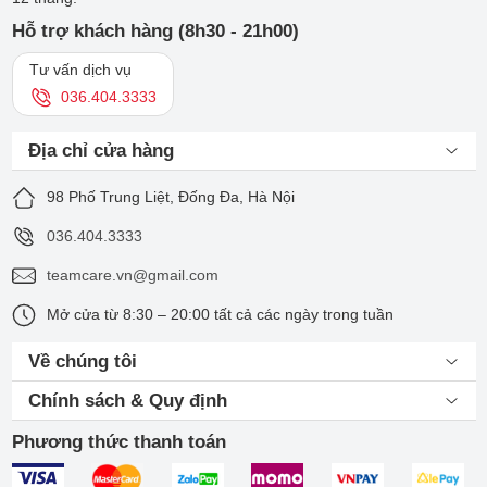
dán tại nhà hoặc để kỹ thuật viên của chúng tôi hỗ trợ, đảm
bảo miếng dán đúng vị trí và không làm lọt bụi bẩn trong quá
Hỗ trợ khách hàng (8h30 - 21h00)
trình thực hiện.
Tư vấn dịch vụ
Nếu không tiện tới mua trực tiếp, bạn có thể gọi chúng tôi qua
036.404.3333
số
036.404.3333
để được ship tới tận nơi.
Địa chỉ cửa hàng
98 Phố Trung Liệt, Đống Đa, Hà Nội
036.404.3333
teamcare.vn@gmail.com
Mở cửa từ 8:30 – 20:00 tất cả các ngày trong tuần
Về chúng tôi
Hiện tại bạn có thể mua miếng dán cường lực cho Apple
Chính sách & Quy định
Watch ở TeamCare chỉ với 120.000đ
Phương thức thanh toán
Hướng dẫn dán cường lực Apple