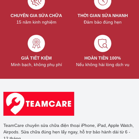
CHUYÊN GIA SỬA CHỮA
THỜI GIAN SỬA NHANH
15 năm kinh nghiệm
Đảm bảo đúng hẹn
GIÁ TIẾT KIỆM
HOÀN TIỀN 100%
Minh bạch, không phụ phí
Nếu không hài lòng dịch vụ
Với độ bền đạt chuẩn 9H, miếng dán cường lực có thể bảo
vệ màn hình Apple Watch của bạn
Báo giá sản phẩm miếng dán cường
lực Apple Watch
TeamCare chuyên sửa chữa điện thoại iPhone, iPad, Apple Watch,
Hiện tại bạn có thể mua miếng dán cường lực cho Apple
Airpods. Sửa chữa đúng hẹn lấy ngay, hỗ trợ bảo hành dài từ 6 -
Watch ở TeamCare chỉ với 120.000đ. Bạn hoàn toàn có thể tự
12 tháng.