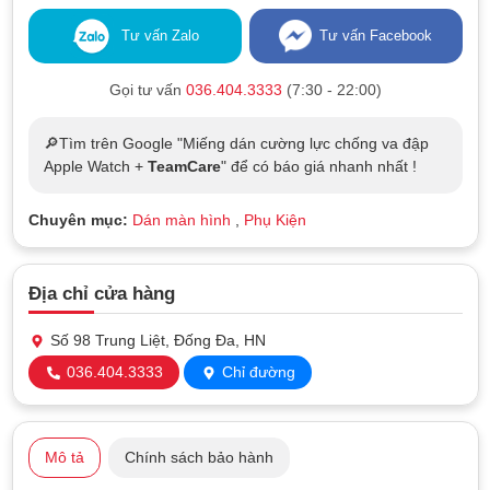
Tư vấn Zalo
Tư vấn Facebook
Gọi tư vấn
036.404.3333
(7:30 - 22:00)
🔎Tìm trên Google "Miếng dán cường lực chống va đập
Apple Watch +
TeamCare
" để có báo giá nhanh nhất !
Chuyên mục:
Dán màn hình
,
Phụ Kiện
Địa chỉ cửa hàng
Số 98 Trung Liệt, Đống Đa, HN
036.404.3333
Chỉ đường
Mô tả
Chính sách bảo hành