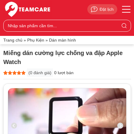
Đặt lịch
Trang chủ
»
Phụ Kiện
»
Dán màn hình
Miếng dán cường lực chống va đập Apple
Watch
(
0
đánh giá)
0 lượt bán
5
0
trên 5
dựa trên
đánh giá