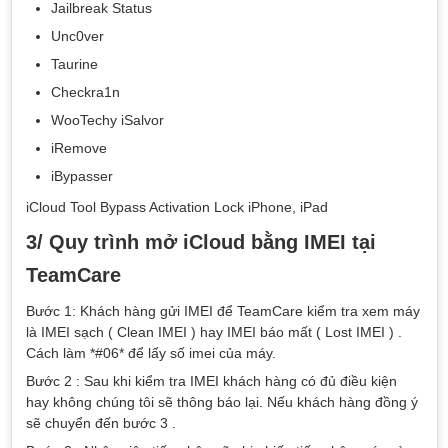
Jailbreak Status
Unc0ver
Taurine
Checkra1n
WooTechy iSalvor
iRemove
iBypasser
iCloud Tool Bypass Activation Lock iPhone, iPad
3/ Quy trình mở iCloud bằng IMEI tại
TeamCare
Bước 1: Khách hàng gửi IMEI để TeamCare kiểm tra xem máy
là IMEI sạch ( Clean IMEI ) hay IMEI báo mất ( Lost IMEI ) .
Cách làm *#06* để lấy số imei của máy.
Bước 2 : Sau khi kiểm tra IMEI khách hàng có đủ điều kiện
hay không chúng tôi sẽ thông báo lại. Nếu khách hàng đồng ý
sẽ chuyển đến bước 3 .