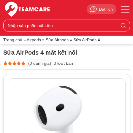
Đặt lịch
Trang chủ
»
Airpods
»
Sửa Airpods
»
Sửa AirPods 4
Sửa AirPods 4 mất kết nối
(
0
đánh giá)
0 lượt bán
5
0
trên 5
dựa trên
đánh giá