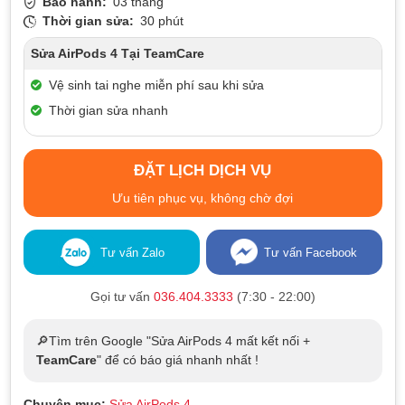
Bảo hành:
03 tháng
Thời gian sửa:
30 phút
Sửa AirPods 4 Tại TeamCare
Vệ sinh tai nghe miễn phí sau khi sửa
Thời gian sửa nhanh
ĐẶT LỊCH DỊCH VỤ
Ưu tiên phục vụ, không chờ đợi
Tư vấn Zalo
Tư vấn Facebook
Gọi tư vấn
036.404.3333
(7:30 - 22:00)
🔎Tìm trên Google "Sửa AirPods 4 mất kết nối +
TeamCare
" để có báo giá nhanh nhất !
Chuyên mục:
Sửa AirPods 4