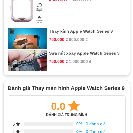
Những lỗi thường gặp cần thay màn
hình Apple Watch 9
Trong các trường hợp sửa chữa màn hình tại TeamCare, dưới
Thay kính Apple Watch Series 9
đây là những tình trạng thường thấy nhất:
750.000
₫
900.000
₫
Sọc, nhiễu, điểm chết:
Màn hình có thể xuất hiện các
sọc, nhiễu, hoặc điểm chết, làm giảm chất lượng hiển thị.
Sửa nút xoay Apple Watch Series 9
Ám màu:
Màn hình có thể bị ám màu, làm thay đổi màu
750.000
₫
1.000.000
₫
sắc hiển thị.
Mất khả năng hiển thị:
Trong trường hợp nghiêm trọng,
màn hình có thể không hiển thị gì cả.
Không nhận thao tác:
Cảm ứng có thể không phản hồi
Đánh giá Thay màn hình Apple Watch Series 9
với bất kỳ thao tác nào.
Đơ:
Cảm ứng có thể phản hồi chậm hoặc không đều.
0.0
Những lỗi này thường xảy ra do quá trình sử dụng không cẩn
ĐÁNH GIÁ TRUNG BÌNH
thận, làm máy tiếp xúc với nước hoặc va đập. Nếu đồng hồ
của bạn có bất kỳ biểu hiện nào như trên, hãy mang tới
0%
| 0 đánh giá
5
TeamCare để được xử lý ngay.
0%
| 0 đánh giá
4