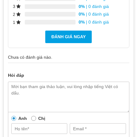
0%
| 0 đánh giá
3
0%
| 0 đánh giá
2
0%
| 0 đánh giá
1
ĐÁNH GIÁ NGAY
Chưa có đánh giá nào.
Trong trường hợp nghiêm trọng, màn hình có thể không
hiển thị gì cả
Hỏi đáp
Báo giá dịch vụ thay màn hình cho
Apple Watch 9
Với dòng Apple Watch 9, dịch vụ thay màn hình tại TeamCare
sẽ có chi phí là 3.200.000đ. Chi phí này đã bao gồm toàn bộ
Anh
Chị
công sửa chữa và bảo hành 6 tháng.
Nếu có bất kỳ chi phí phát sinh nào trong quá trình sửa chữa,