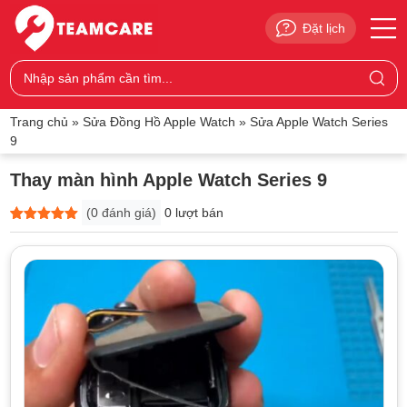
Đặt lịch
Trang chủ
»
Sửa Đồng Hồ Apple Watch
»
Sửa Apple Watch Series
9
Thay màn hình Apple Watch Series 9
(
0
đánh giá)
0 lượt bán
5
0
trên 5
dựa trên
đánh giá