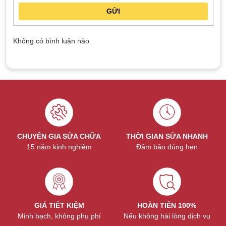
bạn sẽ được thông báo trước khi sửa. Để kỹ thuật viên có thể
GỬI
xem xét lỗi kỹ hơn, bạn có thể mang thiết bị tới trực tiếp cửa
hàng hoặc liên hệ hotline
036.404.3333
để đặt lịch sửa chữa.
Không có bình luận nào
CHUYÊN GIA SỬA CHỮA
THỜI GIAN SỬA NHANH
15 năm kinh nghiệm
Đảm bảo đúng hẹn
Với dòng Apple Watch 9, dịch vụ thay màn hình tại
TeamCare sẽ có chi phí là 3.200.000đ
GIÁ TIẾT KIỆM
HOÀN TIỀN 100%
Tại sao nên chọn dịch vụ thay màn
Minh bạch, không phụ phí
Nếu không hài lòng dịch vụ