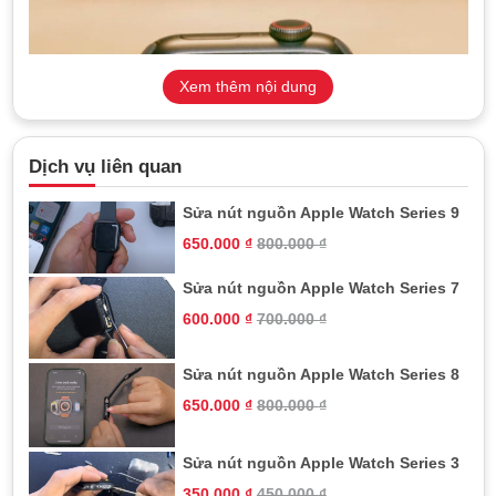
Xem thêm nội dung
Dịch vụ liên quan
Sửa nút nguồn Apple Watch Series 9
650.000
₫
800.000
₫
TeamCare cung cấp dịch vụ sửa chữa chuyên nghiệp, giúp
bạn giải quyết nhanh chóng lỗi nút nguồn
Sửa nút nguồn Apple Watch Series 7
600.000
₫
700.000
₫
Nguyên nhân phổ biến khiến nút
nguồn bị hỏng
Sửa nút nguồn Apple Watch Series 8
650.000
₫
800.000
₫
Trước khi quyết định sửa chữa, hiểu được nguyên nhân dẫn
đến sự hỏng hóc của nút nguồn là rất quan trọng.
Apple Watch bị ngấm nước trong thời gian dài hoặc sử
Sửa nút nguồn Apple Watch Series 3
dụng trong môi trường ẩm ướt có thể gây ra hư hỏng cho
350.000
₫
450.000
₫