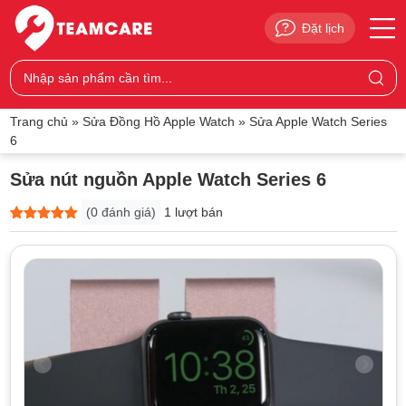
Đặt lịch
Trang chủ
»
Sửa Đồng Hồ Apple Watch
»
Sửa Apple Watch Series
6
Sửa nút nguồn Apple Watch Series 6
(
0
đánh giá)
1 lượt bán
5
0
trên 5
dựa trên
đánh giá