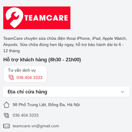
TeamCare qua hotline
036.404.3333
để được tư vấn hỗ trợ
sớm nhất.
Sửa chữa nút nguồn giúp đảm bảo rằng Apple Watch của bạn
hoạt động trơn tru như trước. Bạn có thể bật/tắt màn hình,
điều khiển các chức năng một cách dễ dàng mà không gặp
bất kỳ khó khăn nào.
TeamCare chuyên sửa chữa điện thoại iPhone, iPad, Apple Watch,
Airpods. Sửa chữa đúng hẹn lấy ngay, hỗ trợ bảo hành dài từ 6 -
Thay vì phải mua một chiếc Apple Watch mới, sửa chữa nút
12 tháng.
nguồn giúp bạn tiết kiệm chi phí đáng kể. Chi phí sửa chữa
thường thấp hơn nhiều so với việc mua một thiết bị mới.
Hỗ trợ khách hàng (8h30 - 21h00)
Tư vấn dịch vụ
036.404.3333
Địa chỉ cửa hàng
98 Phố Trung Liệt, Đống Đa, Hà Nội
036.404.3333
teamcare.vn@gmail.com