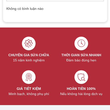
phải được sửa chữa hoặc thay thế.
Không có bình luận nào
CHUYÊN GIA SỬA CHỮA
THỜI GIAN SỬA NHANH
15 năm kinh nghiệm
Đảm bảo đúng hẹn
Nút nguồn có thể bị thụt vào trong hoặc rớt ra ngoài do
va chạm mạnh
Báo giá dịch vụ sửa nút nguồn Apple
Watch Series 6
GIÁ TIẾT KIỆM
HOÀN TIỀN 100%
Minh bạch, không phụ phí
Nếu không hài lòng dịch vụ
Tại TeamCare, chúng tôi cung cấp dịch vụ sửa chữa nút
nguồn Apple Watch Series 6 với giá 500.000đ, vô cùng cạnh
tranh trên thị trường và chất lượng đảm bảo. Liên hệ ngay với