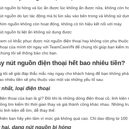
út nguồn bị hỏng và lúc ấn được lúc không ấn được nữa, không còn ho
út nguồn do lực tác động mà bị lún sâu vào bên trong và không sử dụ
hím nguồn không còn hoạt động, không có tín hiệu kết nối với máy.
út nguồn bị liệt ấn không sử dụng được
xem có khắc phục được nút nguồn điện thoại hay không còn phụ thuộc 
thoại của mình tới ngay với TeamCareVN để chúng tôi giúp bạn kiểm t
chúng tôi sẽ thông báo cho bạn.
y nút nguồn điện thoại hết bao nhiêu tiền?
 tôi sẽ giải đáp thắc mắc này ngay cho khách hàng để bạn không phải
ao nhiêu tiền sẽ phụ thuộc vào một vài những yếu tố sau:
nhất, loại điện thoại
điện thoại của bạn là gì? Đôi khi là những dòng điện thoại cũ, linh ki
ông tìm kiếm thì thời gian thay và giá thành cũng khác nhau. Những tr
o linh kiện dễ tìm, dễ thay thế.
hiên bạn hãy yên tâm vì mức giá không quá cao. Chỉ dao động từ 100
 hai, dạng nút nguồn bị hỏng