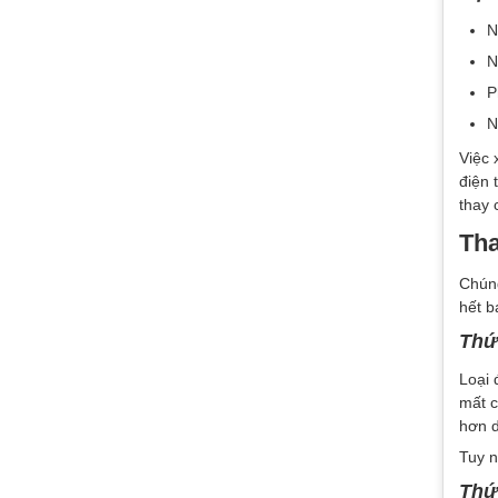
N
N
P
N
Việc 
điện 
thay 
Tha
Chúng
hết b
Thứ 
Loại 
mất c
hơn d
Tuy n
Thứ