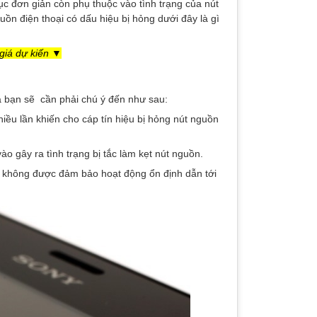
ục đơn giản còn phụ thuộc vào tình trạng của nút
n điện thoại có dấu hiệu bị hỏng dưới đây là gì
giá dự kiến ▼
à bạn sẽ cần phải chú ý đến như sau:
iều lần khiến cho cáp tín hiệu bị hỏng nút nguồn
 gây ra tình trạng bị tắc làm kẹt nút nguồn.
i không được đảm bảo hoạt động ổn định dẫn tới