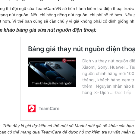
g thì đội ngũ của TeamCareVN sẽ tiến hành kiểm tra điện thoại trước k
trạng nút nguồn. Nếu chỉ hỏng riêng nút nguồn, chi phí sẽ rẻ hơn. Nếu
t hơn. Vì thế bạn cũng sẽ cần chú ý vì giá không phải cố định giống nh
 khảo bảng giá sửa nút nguồn điện thoại:
: Trên đây là giá dự kiến có thể một số Model mới giá sẽ khác các bạn
bạn có thể mang qua TeamCare để được hỗ trợ kiểm tra tư vấn miễn p