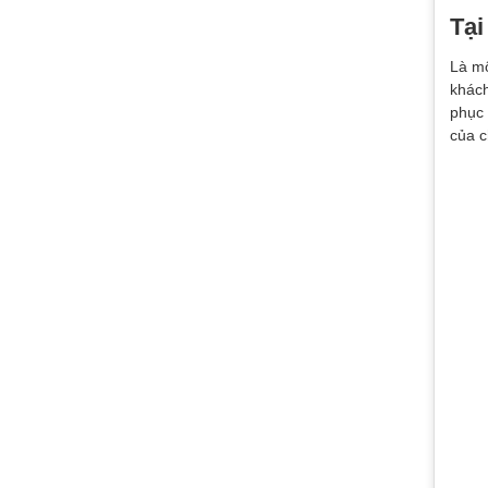
Tại
Là mộ
khách
phục 
của c