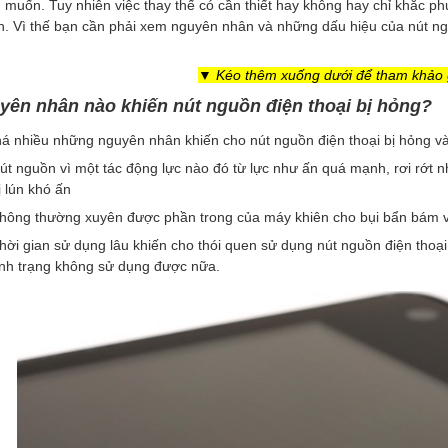
muốn. Tuy nhiên việc thay thế có cần thiết hay không hay chỉ khắc ph
. Vì thế bạn cần phải xem nguyên nhân và những dấu hiệu của nút nguồ
▼ Kéo thêm xuống dưới để tham khảo 
yên nhân nào khiến nút nguồn điện thoại bị hỏng?
á nhiều những nguyên nhân khiến cho nút nguồn điện thoại bị hỏng v
út nguồn vì một tác động lực nào đó từ lực như ấn quá mạnh, rơi rớt nh
ị lún khó ấn
hông thường xuyên được phần trong của máy khiên cho bụi bẩn bám vào
hời gian sử dụng lâu khiến cho thói quen sử dụng nút nguồn điện thoạ
ình trạng không sử dụng được nữa.