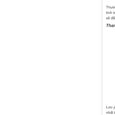
Thườn
tình 
sẽ đắ
Tham
Lưu ý
nhất 