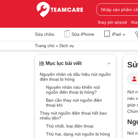
thay pin airpod
tha
Sửa chữa:
Sửa iPhone
iPad
Trang chủ
»
Dịch vụ
Sử
Mục lục bài viết
Nguyên nhân và dấu hiệu nút nguồn
điện thoại bị hỏng
Nguyên nhân nào khiến nút
Nút n
nguồn điện thoại bị hỏng?
nào v
Bạn cần thay nút nguồn điện
giúp 
thoại khi:
Chúng
Thay nút nguồn điện thoại hết bao
nhiêu tiền?
Ngu
Thứ nhất, loại điện thoại
Nút 
Thứ hai, dạng nút nguồn bị hỏng