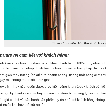
Thay nút nguồn điện thoại hết bao n
mCareVN cam kết với khách hàng:
inh kiện của chúng tôi được nhập khẩu chính hãng 100%. Tuy nhiên n
ược linh kiện mới nhập chính hãng, chúng tôi sẽ có biện pháp để tha
hời gian thay nút nguồn diễn ra nhanh chóng, không mất công chờ đợi. 
gay mà không mất nhiều thời gian.
uy trình thay nút nguồn được thực hiện công khai và quý khách có thể n
ội ngu kỹ thuật viên với chuyên môn cao đảm bảo mang lại sự chất lư
áo giá cụ thể và bảo hành sản phẩm uy tín nhất để khách hàng không cầ
iá trước khi thay thế nút nguồn.