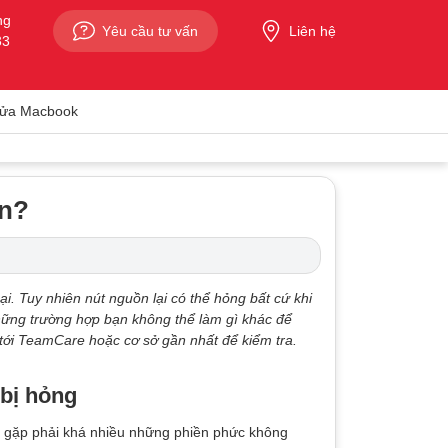
ng
Yêu cầu tư vấn
Liên hệ
33
ửa Macbook
ền?
i. Tuy nhiên nút nguồn lại có thể hỏng bất cứ khi
những trường hợp bạn không thể làm gì khác để
tới TeamCare hoặc cơ sở gần nhất để kiểm tra.
 bị hỏng
ẽ gặp phải khá nhiều những phiền phức không