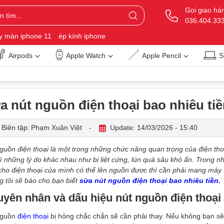
Gọi giao hà
036.404.33
y màn iphone 11
ép kính iphone
Airpods
Apple Watch
Apple Pencil
S
a nút nguồn điện thoại bao nhiêu ti
Biên tập:
Phạm Xuân Việt
-
Update: 14/03/2026 - 15:40
guồn điện thoại là một trong những chức năng quan trọng của điện thoạ
ì những lý do khác nhau như bị liệt cứng, lún quá sâu khó ấn. Trong 
cho điện thoại của mình có thể lên nguồn được thì cần phải mang máy 
 tôi sẽ báo cho bạn biết
sửa nút nguồn điện thoại bao nhiêu tiền
.
yên nhân và dấu hiệu nút nguồn điện thoại
nguồn
điện thoại
bị hỏng chắc chắn sẽ cần phải thay. Nếu không bạn s