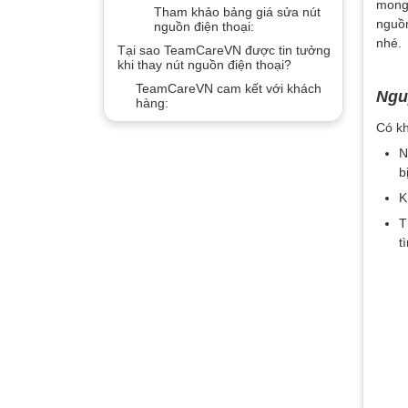
mong 
Tham khảo bảng giá sửa nút
nguồn
nguồn điện thoại:
nhé.
Tại sao TeamCareVN được tin tưởng
khi thay nút nguồn điện thoại?
TeamCareVN cam kết với khách
Ngu
hàng:
Có kh
N
b
K
T
t