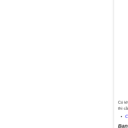
Có kh
thì c
C
Bạn 