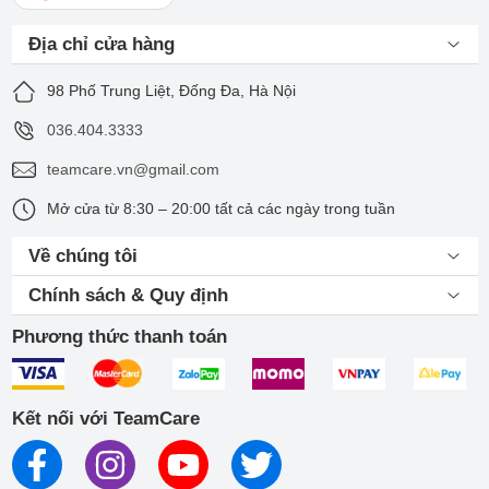
Buds
Galaxy
– Khả năng
Địa chỉ cửa hàng
chống nước
thấp (IPX 2)
98 Phố Trung Liệt, Đống Đa, Hà Nội
– Thời gian sử
036.404.3333
dụng bị giới
– Khả năng chống ồn
hạn
teamcare.vn@gmail.com
Galaxy
– Âm thanh cân bằng
– Dễ rơi khi
Mở cửa từ 8:30 – 20:00 tất cả các ngày trong tuần
Buds
đang sử dụng
– Có tính năng Khử ồn gió
FE
tự động
– Giá thành
Về chúng tôi
cao
Chính sách & Quy định
– Không có
tính năng
Phương thức thanh toán
Chống ồn chủ
động
– Thời gian sử
Kết nối với TeamCare
– Tính năng Chống ồn chủ
dụng bị giới
động
hạn
– Khả năng chống nước IPX
Galaxy
– Dễ rơi khi