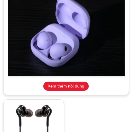
Galaxy Buds là dòng tai nghe không dây nổi tiếng của
Xem thêm nội dung
Samsung
Tai nghe Samsung có bao nhiêu loại ?
Tai nghe Samsung là
phụ kiện
được đa số người sử dụng điện
thoại Samsung cũng như nhiều hãng khác lựa chọn sử dụng
để đảm bảo sự riêng tư khi ở chỗ đông người cũng như không
làm phiền tới những người xung quanh.