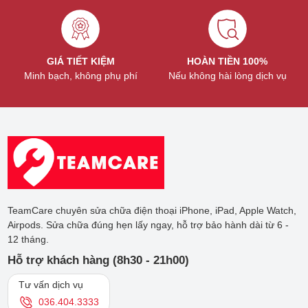
cao
– Thời gian sử
– Khả năng chống nước đạt
dụng bị giới
IPX7
hạn
GIÁ TIẾT KIỆM
HOÀN TIỀN 100%
Galaxy
– Khả năng chống ồn
Minh bạch, không phụ phí
Nếu không hài lòng dịch vụ
– Dễ rơi khi
Buds
– Loại bỏ 99% tạp âm
đang sử dụng
Pro
– Chất lượng âm thanh tốt,
– Giá thành
chân thực hơn
cao
– Tính năng Chống ồn chủ
động giúp giảm tiếng ồn
xung quanh bên ngoài lên
– Thời gian sử
đến 98%
dụng bị giới
TeamCare chuyên sửa chữa điện thoại iPhone, iPad, Apple Watch,
hạn
– Tai nghe nhẹ nhất của
Airpods. Sửa chữa đúng hẹn lấy ngay, hỗ trợ bảo hành dài từ 6 -
Galaxy
Samsung
– Dễ rơi khi
12 tháng.
Buds 2
đang sử dụng
– Nhỏ, gọn, thuận tiện
Hỗ trợ khách hàng (8h30 - 21h00)
mang theo
– Giá thành
cao
– Tính năng Tự động
Tư vấn dịch vụ
Galaxy
chuyển đổi giữa các thiết bị
036.404.3333