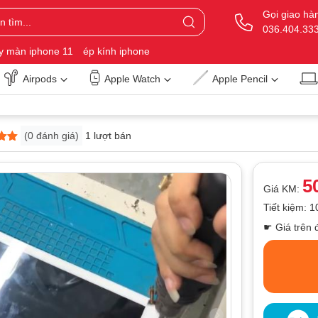
Gọi giao hà
036.404.33
y màn iphone 11
ép kính iphone
Airpods
Apple Watch
Apple Pencil
(
0
đánh giá)
1 lượt bán
á
5
Giá KM:
Tiết kiệm: 
☛ Giá trên 