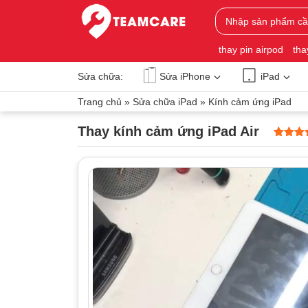
thay pin airpod
tha
Sửa chữa:
Sửa iPhone
iPad
Trang chủ
»
Sửa chữa iPad
»
Kính cảm ứng iPad
Thay kính cảm ứng iPad Air
5
0
trên 5
dựa trên
đánh gi