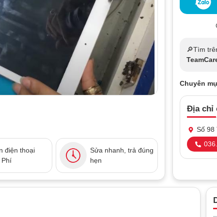
🔎Tìm trê
TeamCar
Chuyên mụ
Địa chỉ
Số 98 
036.
 điện thoại
Sửa nhanh, trả đúng
 Phí
hẹn
D