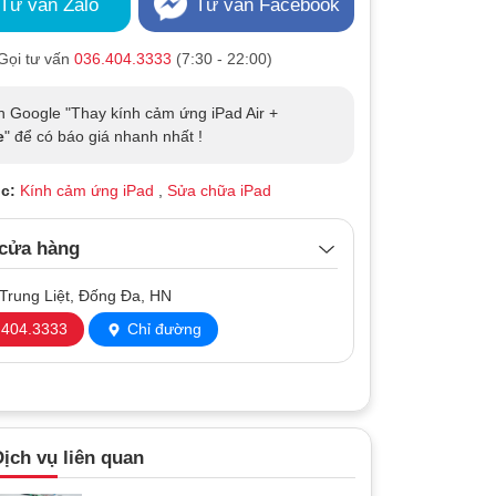
Tư vấn Zalo
Tư vấn Facebook
Gọi tư vấn
036.404.3333
(7:30 - 22:00)
n Google "Thay kính cảm ứng iPad Air +
e
" để có báo giá nhanh nhất !
c:
Kính cảm ứng iPad
,
Sửa chữa iPad
 cửa hàng
Trung Liệt, Đống Đa, HN
404.3333
Chỉ đường
ịch vụ liên quan