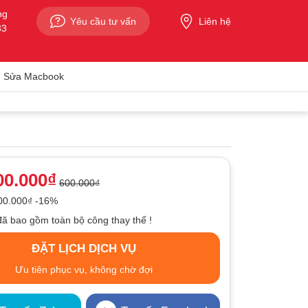
ng
Yêu cầu tư vấn
Liên hệ
33
Sửa Macbook
00.000₫
600.000₫
100.000₫ -16%
đã bao gồm toàn bộ công thay thế !
ĐẶT LỊCH DỊCH VỤ
Ưu tiên phục vụ, không chờ đợi