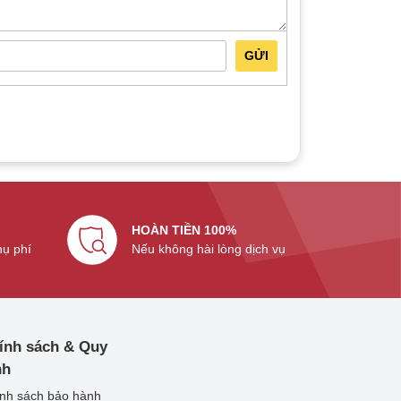
GỬI
HOÀN TIỀN 100%
hụ phí
Nếu không hài lòng dịch vụ
ính sách & Quy
nh
nh sách bảo hành