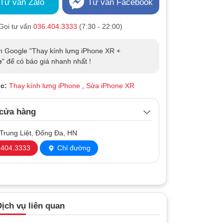
Tư vấn Zalo
Tư vấn Facebook
Gọi tư vấn
036.404.3333
(7:30 - 22:00)
n Google "Thay kính lưng iPhone XR +
e
" để có báo giá nhanh nhất !
c:
Thay kính lưng iPhone
,
Sửa iPhone XR
 cửa hàng
Trung Liệt, Đống Đa, HN
404.3333
Chỉ đường
ịch vụ liên quan