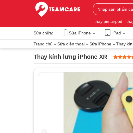
thay pin airpod
tha
Sửa chữa:
Sửa iPhone
iPad
Trang chủ
»
Sửa điện thoại
»
Sửa iPhone
»
Thay kín
Thay kính lưng iPhone XR
5
0
trên 5
dựa trên
đánh giá