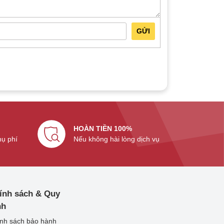
GỬI
HOÀN TIỀN 100%
hụ phí
Nếu không hài lòng dịch vụ
ính sách & Quy
nh
nh sách bảo hành