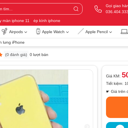
Gọi giao hà
036.404.33
y màn iphone 11
ép kính iphone
Airpods
Apple Watch
Apple Pencil
h lưng iPhone
(
0
đánh giá)
0 lượt bán
5
Giá KM:
Tiết kiệm: 
☛ Giá trên 