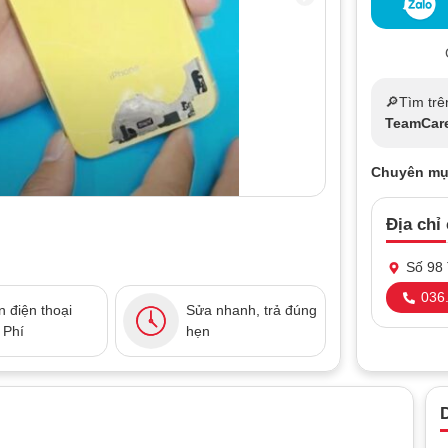
🔎Tìm trê
TeamCar
Chuyên mụ
Địa chỉ
Số 98 
036.
 điện thoại
Sửa nhanh, trả đúng
 Phí
hẹn
D