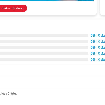
 thêm nội dung
0%
| 0 đá
0%
| 0 đá
0%
| 0 đá
0%
| 0 đá
0%
| 0 đá
h lưng iPhone XR chuyên nghiệp, giá rẻ
t.