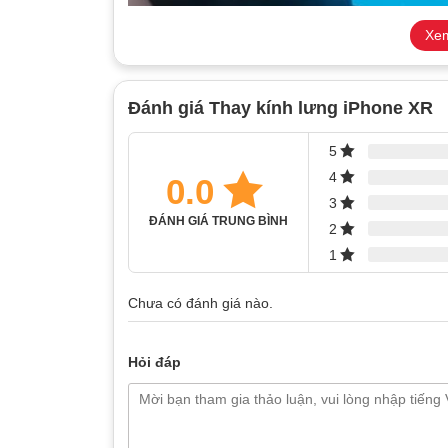
Xem
Đánh giá Thay kính lưng iPhone XR
5
4
0.0
3
ĐÁNH GIÁ TRUNG BÌNH
2
1
Chưa có đánh giá nào.
Tham khảo dịch vụ thay kín
Hỏi đáp
Thông số kính lưng iPhone XR
Chất liệu:
Kính cường lực do Corning sản xuấ
Độ cứng:
khoảng 6 – 7H trên thang Mohs.