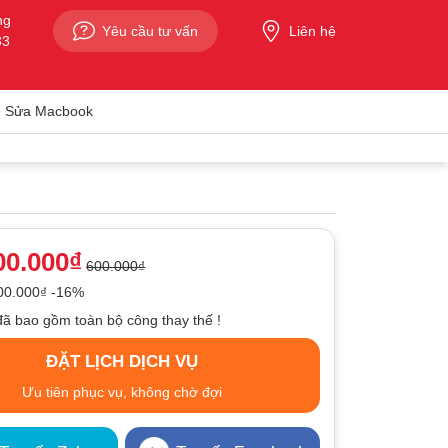
ng
Yêu cầu tư vấn
Liên hệ
33
Sửa Macbook
00.000₫
600.000₫
100.000₫ -16%
đã bao gồm toàn bộ công thay thế !
ĐẶT LỊCH DỊCH VỤ
Ưu tiên phục vụ, không chờ đợi