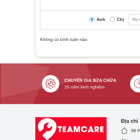
Khung viền:
Hợp kim nhôm 7000 series.
Kích thước:
150.9mm x 75.7mm x 8.3 mm.
Anh
Chị
Trọng lượng:
194 gram.
Tính năng nổi bật:
Chống va đập, chống nước
Không có bình luận nào
CHUYÊN GIA SỬA CHỮA
15 năm kinh nghiệm
Địa chỉ
98 P