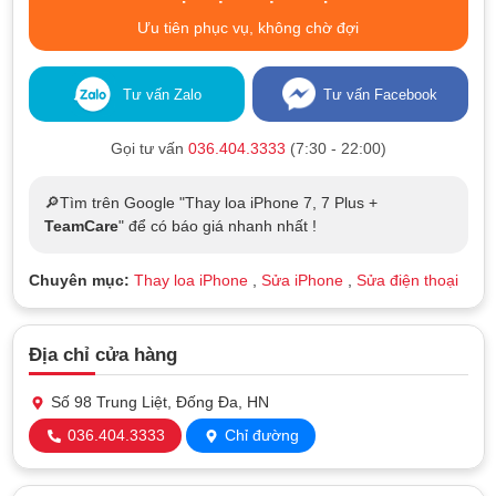
Ưu tiên phục vụ, không chờ đợi
Tư vấn Zalo
Tư vấn Facebook
Gọi tư vấn
036.404.3333
(7:30 - 22:00)
🔎Tìm trên Google "Thay loa iPhone 7, 7 Plus +
TeamCare
" để có báo giá nhanh nhất !
Chuyên mục:
Thay loa iPhone
,
Sửa iPhone
,
Sửa điện thoại
Địa chỉ cửa hàng
Số 98 Trung Liệt, Đống Đa, HN
036.404.3333
Chỉ đường