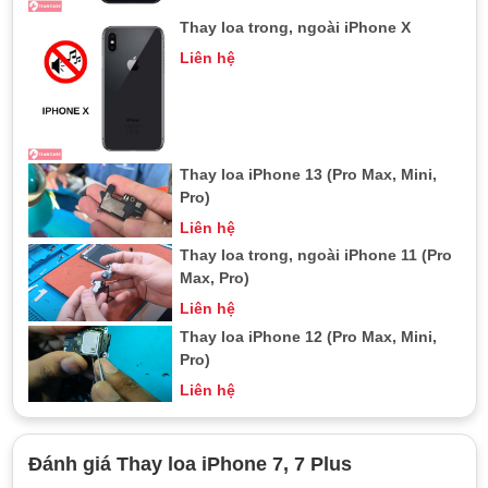
Plus, bạn tham khảo xem mình bị vậy không nhé. Nếu không
gặp những tình trạng trên bạn vẫn có thể mang máy qua
Thay loa trong, ngoài iPhone X
TeamCare để được kiểm tra miễn phí
Liên hệ
Tham khảo thêm :
thay màn hình iPhone 7 Plus
Thay loa iPhone 13 (Pro Max, Mini,
Pro)
Liên hệ
Thay loa trong, ngoài iPhone 11 (Pro
Max, Pro)
Liên hệ
Thay loa iPhone 12 (Pro Max, Mini,
Pro)
Liên hệ
Đánh giá Thay loa iPhone 7, 7 Plus