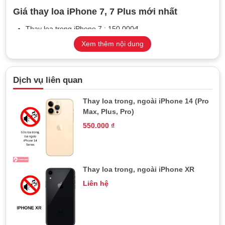
Giá thay loa iPhone 7, 7 Plus mới nhất
Thay loa trong iPhone 7 : 150.000đ
Thay loa ngoài iPhone 7 : 200.000đ
Xem thêm nội dung
Thay loa trong iPhone 7 Plus : 150.000đ
Thay loa ngoài iPhone 7 Plus : 250.000đ
Dịch vụ liên quan
Thời gian bảo hành : 12 tháng lỗi 1 đổi 1
Thời gian sửa chữa : 15 phút
Thay loa trong, ngoài iPhone 14 (Pro
Max, Plus, Pro)
Khi nào cần thay loa iPhone 7 Plus
550.000
₫
Loa trong iPhone 7 lúc nghe bị nhỏ khó nghe hoặc không
nghe thấy gì
Nghe điện thoại bị rè loạt xoạt rất khó chịu
Thay loa trong, ngoài iPhone XR
Máy bị mất tiếng loa ngoài , bật loa ngoài hoặc nghe nhạc
Liên hệ
không nghe thấy gì
Máy rơi vào nước bị mất loa ngoài loa trong 7 plus
Trên đây là những biểu hiện rõ nhất về lỗi loa trong iPhone 7