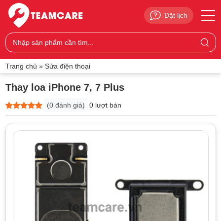
Đặt lịch
Trang chủ
»
Sửa điện thoại
Thay loa iPhone 7, 7 Plus
(
0
đánh giá)
0 lượt bán
5
0
trên 5
dựa trên
đánh giá