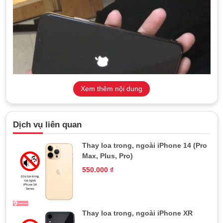
Xem thêm nội dung
Dịch vụ liên quan
TeamCare là địa chỉ thay loa iPhone Xs, Xs Max có giá
Thay loa trong, ngoài iPhone 14 (Pro
thành tốt, bảo hành dài hạn
Max, Plus, Pro)
550.000
₫
Khi nào cần thay loa iPhone Xs Max?
Với mỗi dòng iPhone, Apple đều đảm bảo mỗi sản phẩm đều
có thiết kế thời thượng và được trang bị các công nghệ hiện
Thay loa trong, ngoài iPhone XR
đại và nâng cấp hơn so với dòng sản phẩm trước đó. Điện