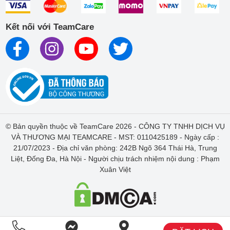
TeamCare lựa chọn sử dụng để thay thế đều là các sản phẩm
chất lượng, mới 100%.
Kết nối với TeamCare
Bên cạnh đó, TeamCare cũng có chế độ bảo hành tới 6 tháng
dành cho các dịch vụ sửa chữa. Thời gian bảo hành sẽ tùy
thuộc vào dịch vụ mà khách hàng sử dụng. Với những khách
hàng có nhu cầu giao hàng tận nơi, TeamCare cũng có đội
ngũ vận chuyển đảm bảo sản phẩm được giao nhanh chóng,
nguyên vẹn.
© Bản quyền thuộc về TeamCare 2026 - CÔNG TY TNHH DỊCH VỤ
VÀ THƯƠNG MẠI TEAMCARE - MST: 0110425189 - Ngày cấp :
21/07/2023 - Địa chỉ văn phòng: 242B Ngõ 364 Thái Hà, Trung
Liệt, Đống Đa, Hà Nội - Người chịu trách nhiệm nội dung : Phạm
Xuân Việt
Các linh kiện được sử dụng tại TeamCare đều là sản phẩm