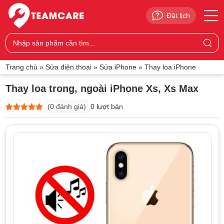
Đặt lịch
Trang chủ
»
Sửa điện thoại
»
Sửa iPhone
»
Thay loa iPhone
Thay loa trong, ngoài iPhone Xs, Xs Max
(
0
đánh giá)
0 lượt bán
5
0
trên 5
dựa trên
đánh giá