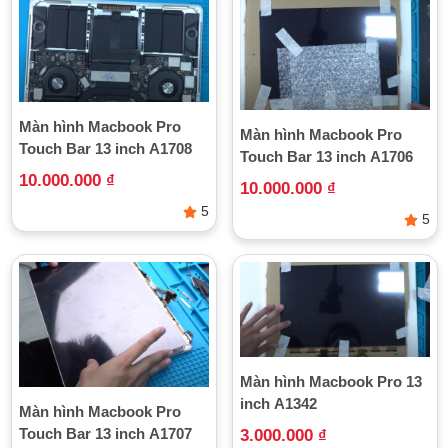
vấn đề.
Màn hình Macbook Pro
Màn hình Macbook Pro
Touch Bar 13 inch A1708
Touch Bar 13 inch A1706
10.000.000
₫
10.000.000
₫
5
5
MacBook Pro có thiết kế mỏng nhẹ nhưng màn hình vẫn
dễ bị vỡ hoặc nứt khi bị va đập
Nguyên nhân khiến MacBook Pro cần
Màn hình Macbook Pro 13
thay màn hình
inch A1342
Màn hình Macbook Pro
Những nguyên nhân phổ biến khiến màn hình Macbook Pro
Touch Bar 13 inch A1707
3.000.000
₫