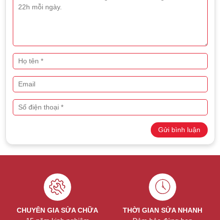
Cáp nối màn hình với bo mạch chủ bị hao mòn, đứt hoặc
lỏng do thao tác mở gập liên tục
Phân biệt thay màn hình và thay mặt
kính MacBook Pro
Nếu màn hình bị vỡ nứt tấm nền LCD, hình ảnh không hiển thị
Gửi bình luận
hoặc có các lỗi nghiêm trọng về cảm ứng (đối với màn hình
cảm ứng), thì cần thay toàn bộ cụm màn hình để đảm bảo
chất lượng hiển thị và chức năng.
Trường hợp mặt kính bên ngoài bị vỡ nhưng hình ảnh vẫn
hiển thị bình thường, cảm ứng vẫn hoạt động tốt thì chỉ cần
thay hoặc ép kính mới, giúp tiết kiệm chi phí mà vẫn giữ
nguyên màn hình LCD gốc.
CHUYÊN GIA SỬA CHỮA
THỜI GIAN SỬA NHANH