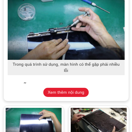
Trong quá trình sử dụng, màn hình có thể gặp phải nhiều
lỗi
Các lỗi màn hình MacBook Pro
Xem thêm nội dung
thường gặp
Trong quá trình sử dụng, nhiều khách hàng phản hồi về
những lỗi thường gặp trên màn hình của dòng Macbook Pro
như:
Màn hình sọc ngang/dọc, chớp nháy, ám xanh/tím: