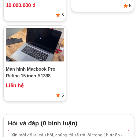
gặp trục trặc bao gồm:
10.000.000
₫
5
Tác động vật lý:
Va đập mạnh, rơi rớt hoặc để vật nặng
5
lên máy làm nứt vỡ màn hình hoặc hỏng cáp bên trong.
Cáp màn hình bị đứt do mở gập nhiều lần:
Cáp nối
màn hình với bo mạch chủ bị hao mòn, đứt hoặc lỏng do
thao tác mở gập liên tục, gây ra lỗi sọc, chớp nháy hoặc
mất tín hiệu hình ảnh.
Hỏng tấm nền LCD, IC điều khiển hình ảnh:
Tấm nền
LCD bị hỏng hoặc chip điều khiển hình ảnh (IC) gặp sự cố
khiến hình ảnh hiển thị sai lệch, ám màu hoặc không hiển
Màn hình Macbook Pro
thị được.
Retina 15 inch A1398
Lỗi do chất lượng màn hình bị giảm sau thời gian dài
Liên hệ
sử dụng:
Màn hình có thể bị mờ, ám vàng hoặc xuất hiện
các đốm sáng do đèn nền và lớp phản quang xuống cấp
5
theo thời gian.
Hỏi và đáp (0 bình luận)