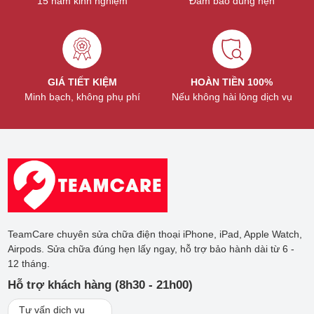
15 năm kinh nghiệm
Đảm bảo đúng hẹn
GIÁ TIẾT KIỆM
HOÀN TIỀN 100%
Minh bạch, không phụ phí
Nếu không hài lòng dịch vụ
Không phải lỗi nào cũng cần thay màn hình mà chỉ cần
thay mặt kính
Giá thay màn hình MacBook Pro mới
nhất
Giá thay màn hình MacBook Pro dao động tùy theo đời máy
TeamCare chuyên sửa chữa điện thoại iPhone, iPad, Apple Watch,
như 2015, 2017, 2019, M1, M2, M3. Các đời máy mới hơn
Airpods. Sửa chữa đúng hẹn lấy ngay, hỗ trợ bảo hành dài từ 6 -
như M1, M2, M3 có màn hình Retina hoặc Mini-LED cao cấp
12 tháng.
nên chi phí thay màn hình cao hơn nhiều so với các đời cũ.
Hỗ trợ khách hàng (8h30 - 21h00)
Tham khảo ngay bảng giá sửa chữa cho một số đời Macbook
Pro dưới đây:
Tư vấn dịch vụ