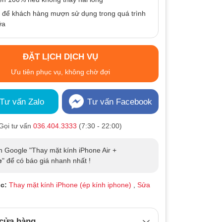
 để khách hàng mượn sử dụng trong quá trình
ữa
ĐẶT LỊCH DỊCH VỤ
Ưu tiên phục vụ, không chờ đợi
Tư vấn Zalo
Tư vấn Facebook
Gọi tư vấn
036.404.3333
(7:30 - 22:00)
n Google "Thay mặt kính iPhone Air +
e
" để có báo giá nhanh nhất !
c:
Thay mặt kính iPhone (ép kính iphone)
,
Sửa
 cửa hàng