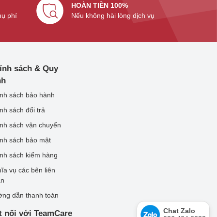
HOÀN TIỀN 100%
hụ phí
Nếu không hài lòng dịch vụ
ính sách & Quy
nh
nh sách bảo hành
nh sách đổi trả
nh sách vận chuyển
nh sách bảo mật
nh sách kiểm hàng
ĩa vụ các bên liên
an
ng dẫn thanh toán
Chat Zalo
t nối với TeamCare