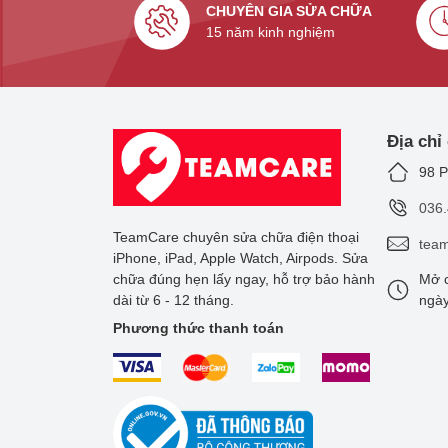
CHUYÊN GIA SỬA CHỮA
15 năm kinh nghiệm
Địa chỉ
98 P
036
TeamCare chuyên sửa chữa điện thoại
tea
iPhone, iPad, Apple Watch, Airpods. Sửa
chữa đúng hẹn lấy ngay, hỗ trợ bảo hành
Mở c
dài từ 6 - 12 tháng.
ngày
Phương thức thanh toán