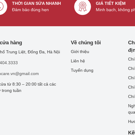
THỜI GIAN SỬA NHANH
GIÁ TIẾT KIỆM
Đảm bảo đúng hẹn
Minh bạch, không p
 cửa hàng
Về chúng tôi
Ch
đị
Giới thiệu
hố Trung Liệt, Đống Đa, Hà Nội
Chí
Liên hệ
.404.3333
Chí
Tuyển dụng
mcare.vn@gmail.com
Chí
ửa từ 8:30 – 20:00 tất cả các
Chí
 trong tuần
Chí
Ngh
qu
Hướ
Kế