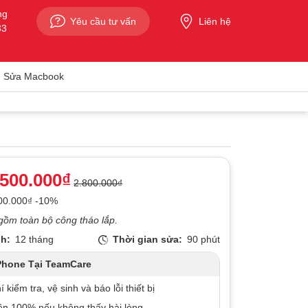
ng
Yêu cầu tư vấn
Liên hệ
33
Sửa Macbook
.500.000₫
2.800.000₫
300.000₫ -10%
gồm toàn bộ công tháo lắp.
h:
12 tháng
Thời gian sửa:
90 phút
Phone Tại TeamCare
 kiểm tra, vệ sinh và báo lỗi thiết bị
ền 100% nếu không thấy hài lòng