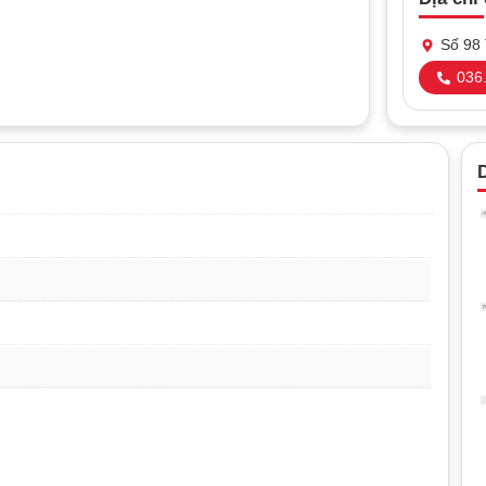
Số 98 
036.
D