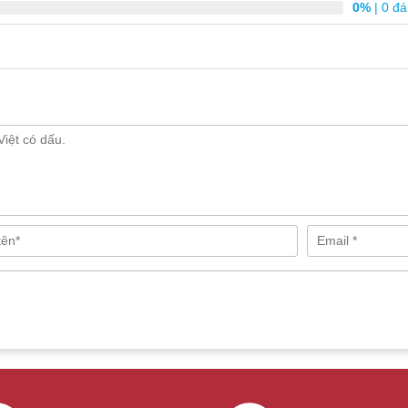
0%
| 0 đá