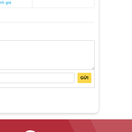
nh giá
GỬI