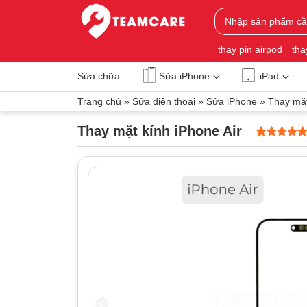
thay pin airpod
tha
Sửa chữa:
Sửa iPhone
iPad
Trang chủ
»
Sửa điện thoại
»
Sửa iPhone
»
Thay mặt
Thay mặt kính iPhone Air
5
0
trên 5
dựa trên
đánh giá