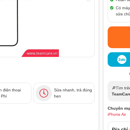
Có máy
sửa ch
🔎Tìm trê
 điện thoại
Sửa nhanh, trả đúng
TeamCar
 Phí
hẹn
Chuyên mụ
iPhone Air
Địa chỉ