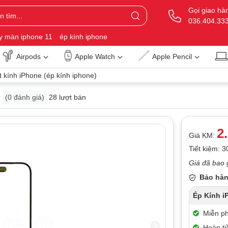
Gọi giao hà
036.404.33
y màn iphone 11
ép kính iphone
Airpods
Apple Watch
Apple Pencil
 kính iPhone (ép kính iphone)
(
0
đánh giá)
28 lượt bán
2
Giá KM:
Tiết kiệm: 
Giá đã bao 
Bảo hàn
Ép Kính i
Miễn phí
Hoàn ti