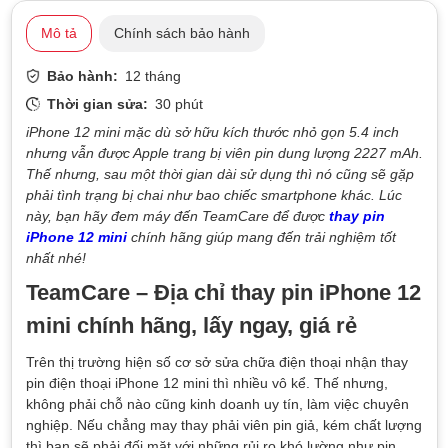
Mô tả
Chính sách bảo hành
Bảo hành:
12 tháng
Thời gian sửa:
30 phút
iPhone 12 mini mặc dù sở hữu kích thước nhỏ gọn 5.4 inch
nhưng vẫn được Apple trang bị viên pin dung lượng 2227 mAh.
Thế nhưng, sau một thời gian dài sử dụng thì nó cũng sẽ gặp
phải tình trạng bị chai như bao chiếc smartphone khác. Lúc
này, bạn hãy đem máy đến TeamCare để được
thay pin
iPhone 12 mini
chính hãng giúp mang đến trải nghiệm tốt
nhất nhé!
TeamCare – Địa chỉ thay pin iPhone 12
mini chính hãng, lấy ngay, giá rẻ
Trên thị trường hiện số cơ sở sửa chữa điện thoại nhận thay
pin điện thoại iPhone 12 mini thì nhiều vô kể. Thế nhưng,
không phải chỗ nào cũng kinh doanh uy tín, làm việc chuyên
nghiệp. Nếu chẳng may thay phải viên pin giả, kém chất lượng
thì bạn sẽ phải đối mặt với những rủi ro khó lường như pin