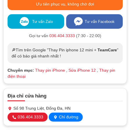
Ưu tiên phục vụ, không chờ đợi
Tư vấn Zalo
Tư vấn Facebook
Gọi tư vấn
036.404.3333
(7:30 - 22:00)
🔎Tìm trên Google "Thay Pin iphone 12 mini +
TeamCare
"
để có báo giá nhanh nhất !
Chuyên mục:
Thay pin iPhone
,
Sửa iPhone 12
,
Thay pin
điện thoại
Địa chỉ cửa hàng
Số 98 Trung Liệt, Đống Đa, HN
036.404.3333
Chỉ đường