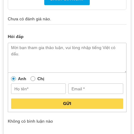
Pin chính hãng Pisen:
Đây là loại pin có lõi polymer, sạc
nhanh vào pin, dung lượng tương đương pin zin mà giá
thành lại phải chăng.
Chưa có đánh giá nào.
Pin chính hãng Vmas:
Được sản xuất trên dây chuyền
công nghệ hiện đại, pin Vmas có độ bền cao, tốc độ sạc
Hỏi đáp
nhanh và ổn định.
Pin chính hãng Remax:
Thời lượng sử dụng lâu bền nhờ
trang bị chip Amprius, giá sản phẩm phù hợp với nhiều đối
tượng khách hàng.
Anh
Chị
GỬI
Không có bình luận nào