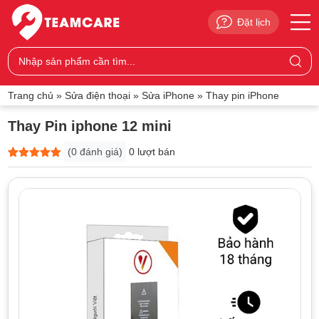
Đặt lịch
Trang chủ
»
Sửa điện thoại
»
Sửa iPhone
»
Thay pin iPhone
Thay Pin iphone 12 mini
(
0
đánh giá)
0 lượt bán
5
0
trên 5
dựa trên
đánh giá