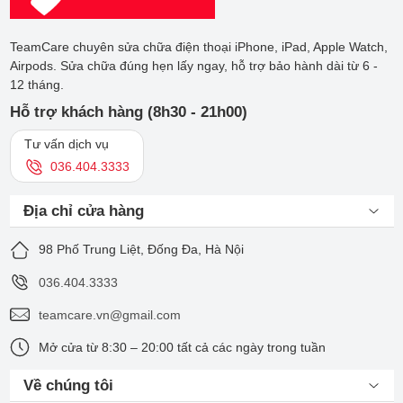
hết pin thì lại vừa sạc máy vừa sử dụng, đồng nghĩa viên
pin phải cùng lúc thực hiện 2 tác vụ. Điều này làm điện
TeamCare chuyên sửa chữa điện thoại iPhone, iPad, Apple Watch,
thoại nhanh nóng lên và giảm tuổi thọ pin.
Airpods. Sửa chữa đúng hẹn lấy ngay, hỗ trợ bảo hành dài từ 6 -
Dùng sạc không chính hãng:
Loại sạc này có giá thành
12 tháng.
rẻ và được bán phổ biến khắp nơi. Tuy nhiên, nếu cắm
Hỗ trợ khách hàng (8h30 - 21h00)
iPhone bằng cục sạc không rõ nguồn gốc, kém chất lượng
sẽ khiến nguồn điện vào không ổn định gây chai pin.
Tư vấn dịch vụ
Sạc không đúng cách:
Để cạn pin sập nguồn mới sạc,
036.404.3333
sạc điện thoại qua đêm, rút sạc khi chưa đầy, sạc thường
xuyên ngay cả khi pin vẫn còn nhiều,… Tất cả những
Địa chỉ cửa hàng
hành động này đều đẩy nhanh quá trình làm hỏng pin
iPhone.
98 Phố Trung Liệt, Đống Đa, Hà Nội
Nguyên nhân khác:
iPhone đã đạt giới hạn tuổi thọ, hay
dùng đến khi cạn kiệt pin, bật nhiều ứng dụng chạy ngầm,
036.404.3333
đặt máy trong môi trường quá nóng hoặc quá lạnh,…
teamcare.vn@gmail.com
Mở cửa từ 8:30 – 20:00 tất cả các ngày trong tuần
Về chúng tôi