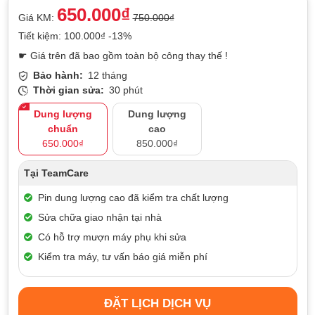
650.000₫
Giá KM:
750.000₫
Tiết kiệm: 100.000₫ -13%
☛ Giá trên đã bao gồm toàn bộ công thay thế !
Bảo hành:
12 tháng
Thời gian sửa:
30 phút
Dung lượng
Dung lượng
chuẩn
cao
650.000₫
850.000₫
Tại TeamCare
Pin dung lượng cao đã kiểm tra chất lượng
Sửa chữa giao nhận tại nhà
Có hỗ trợ mượn máy phụ khi sửa
Kiểm tra máy, tư vấn báo giá miễn phí
ĐẶT LỊCH DỊCH VỤ