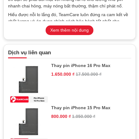
nhanh chai hỏng, máy nóng bất thường, thậm chí phát nổ.
Hiểu được nỗi lo lắng đó, TeamCare luôn đứng ra cam kết về
chất lượng và áp dụng chính sách bảo hành tốt nhất cho
khách hàng khi thay pin iPhone 12 mini cũng như các dòng
Xem thêm nội dung
điện thoại khác tại cửa hàng.
Dịch vụ liên quan
Thay pin iPhone 16 Pro Max
1.650.000
₫
17.500.000
₫
Thay pin iPhone 15 Pro Max
800.000
₫
1.050.000
₫
TeamCare chuyên thay pin iPhone chính hãng, giá rẻ