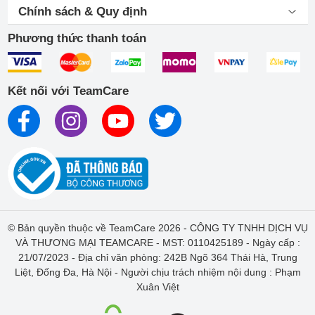
Chính sách & Quy định
Phương thức thanh toán
Kết nối với TeamCare
Pin iPhone bị chai chủ yếu do thói quen sử dụng xấu của
người dùng
Vậy làm thế nào để kéo dài tuổi thọ
pin iPhone?
© Bản quyền thuộc về TeamCare 2026 - CÔNG TY TNHH DỊCH VỤ
Từ những lý do dẫn đến pin iPhone 12 mini bị chai hỏng phía
VÀ THƯƠNG MẠI TEAMCARE - MST: 0110425189 - Ngày cấp :
trên, chúng ta có thể rút ra được một số kinh nghiệm giúp kéo
21/07/2023 - Địa chỉ văn phòng: 242B Ngõ 364 Thái Hà, Trung
dài tuổi thọ pin như sau:
Liệt, Đống Đa, Hà Nội - Người chịu trách nhiệm nội dung : Phạm
Từ bỏ thói quen vừa sạc vừa dùng.
Xuân Việt
Sạc ngay khi thấy thông báo pin yếu.