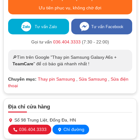
Ưu tiên phục vụ, không chờ đợi
Tư vấn Zalo
Tư vấn Facebook
Gọi tư vấn
036.404.3333
(7:30 - 22:00)
🔎Tìm trên Google "Thay pin Samsung Galaxy A6s +
TeamCare
" để có báo giá nhanh nhất !
Chuyên mục:
Thay pin Samsung
,
Sửa Samsung
,
Sửa điện
thoại
Địa chỉ cửa hàng
Số 98 Trung Liệt, Đống Đa, HN
036.404.3333
Chỉ đường