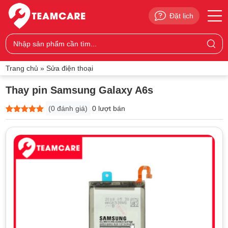
Đặt lịch
Trang chủ
»
Sửa điện thoại
Thay pin Samsung Galaxy A6s
(
0
đánh giá)
0 lượt bán
5
0
trên 5
dựa trên
đánh giá