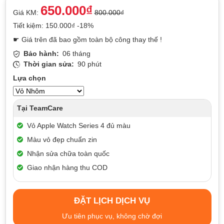
650.000₫
Giá KM:
800.000₫
Tiết kiệm: 150.000₫ -18%
☛ Giá trên đã bao gồm toàn bộ công thay thế !
Bảo hành:
06 tháng
Thời gian sửa:
90 phút
Lựa chọn
Tại TeamCare
Vỏ Apple Watch Series 4 đủ màu
Màu vỏ đẹp chuẩn zin
Nhận sửa chữa toàn quốc
Giao nhận hàng thu COD
ĐẶT LỊCH DỊCH VỤ
Ưu tiên phục vụ, không chờ đợi