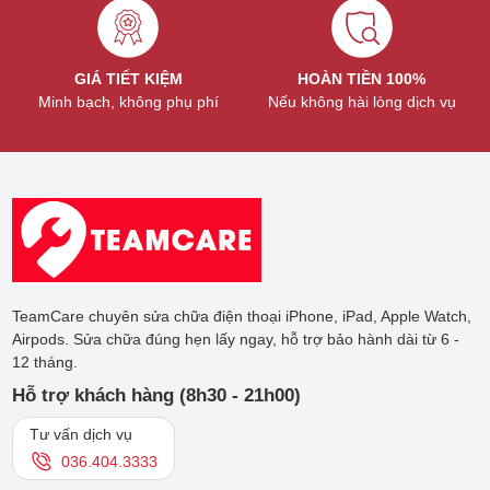
Liên hệ ngay với TeamCare để được tư vấn
miễn phí
Hotline:
036.404.3333
GIÁ TIẾT KIỆM
HOÀN TIỀN 100%
Minh bạch, không phụ phí
Nếu không hài lòng dịch vụ
Website:
https://teamcare.vn/
Dịch vụ sửa chữa Apple Watch Series 4 khác
tại TeamCare:
Ngoài dịch vụ thay vỏ Apple Watch Series 4, TeamCare còn
cung cấp các dịch vụ
sửa chữa Apple Watch Series 4
khác
như:
Thay pin Apple Watch Series 4
TeamCare chuyên sửa chữa điện thoại iPhone, iPad, Apple Watch,
Thay màn hình Apple Watch Series 4
Airpods. Sửa chữa đúng hẹn lấy ngay, hỗ trợ bảo hành dài từ 6 -
Sửa lỗi nguồn Apple Watch Series 4
12 tháng.
Sửa lỗi wifi Apple Watch Series 4
Hỗ trợ khách hàng (8h30 - 21h00)
……
Tư vấn dịch vụ
Hãy đến với TeamCare để được trải nghiệm dịch vụ sửa chữa
036.404.3333
Apple Watch Series 4 chuyên nghiệp và uy tín nhất tại Hà Nội.