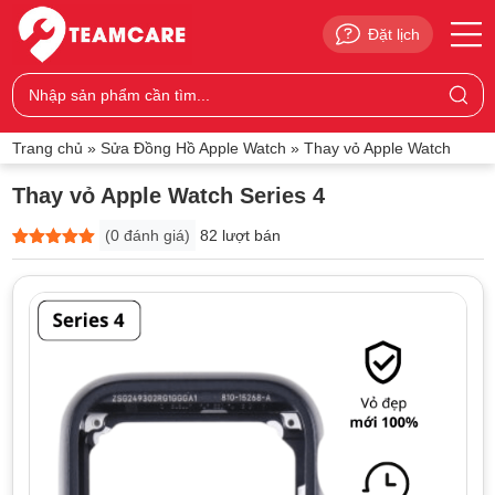
Đặt lịch
Trang chủ
»
Sửa Đồng Hồ Apple Watch
»
Thay vỏ Apple Watch
Thay vỏ Apple Watch Series 4
(
0
đánh giá)
82 lượt bán
5
0
trên 5
dựa trên
đánh giá