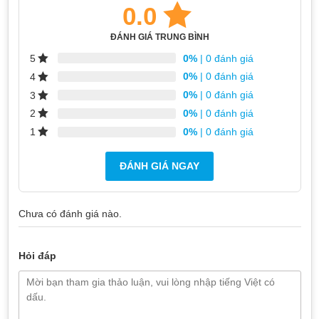
0.0
Nếu bạn vẫn đang băn khoăn chưa tìm được
địa chỉ thay vỏ
đồng hồ Apple Watch
như ý thì hãy đến với TeamCare địa
ĐÁNH GIÁ TRUNG BÌNH
chỉ chuyên
sửa chữa Apple Watch
với đội ngũ kĩ thuật viên
0%
| 0 đánh giá
5
chuyên môn tay nghề giỏi. Tại TeamCare chúng tôi nhận tư
0%
| 0 đánh giá
4
vấn và báo giá khách hàng tham khảo, đặc biệt vệ sinh miễn
phí cho khách hàng khi sửa chữa tại TeamCare
0%
| 0 đánh giá
3
0%
| 0 đánh giá
2
0%
| 0 đánh giá
1
ĐÁNH GIÁ NGAY
Chưa có đánh giá nào.
Hỏi đáp