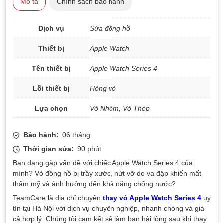
Mô tả
Chính sách bảo hành
Dịch vụ
Sửa đồng hồ
Thiết bị
Apple Watch
Tên thiết bị
Apple Watch Series 4
Lỗi thiết bị
Hỏng vỏ
Lựa chọn
Vỏ Nhôm, Vỏ Thép
Bảo hành:
06 tháng
Thời gian sửa:
90 phút
Bạn đang gặp vấn đề với chiếc Apple Watch Series 4 của
mình? Vỏ đồng hồ bị trầy xước, nứt vỡ do va đập khiến mất
thẩm mỹ và ảnh hưởng đến khả năng chống nước?
TeamCare là địa chỉ chuyên
thay vỏ Apple Watch Series 4
uy
tín tại Hà Nội với dịch vụ chuyên nghiệp, nhanh chóng và giá
cả hợp lý. Chúng tôi cam kết sẽ làm bạn hài lòng sau khi thay