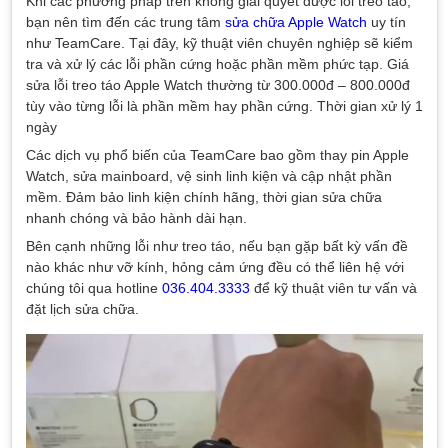
Khi các phương pháp trên không giải quyết được lỗi treo táo,
bạn nên tìm đến các trung tâm
sửa chữa Apple Watch
uy tín
như TeamCare. Tại đây, kỹ thuật viên chuyên nghiệp sẽ kiểm
tra và xử lý các lỗi phần cứng hoặc phần mềm phức tạp. Giá
sửa lỗi treo táo Apple Watch thường từ 300.000đ – 800.000đ
tùy vào từng lỗi là phần mềm hay phần cứng. Thời gian xử lý 1
ngày
Các dịch vụ phổ biến của TeamCare bao gồm thay pin Apple
Watch, sửa mainboard, vệ sinh linh kiện và cập nhật phần
mềm. Đảm bảo linh kiện chính hãng, thời gian sửa chữa
nhanh chóng và bảo hành dài hạn.
Bên cạnh những lỗi như treo táo, nếu bạn gặp bất kỳ vấn đề
nào khác như vỡ kính, hỏng cảm ứng đều có thể liên hệ với
chúng tôi qua hotline
036.404.3333
để kỹ thuật viên tư vấn và
đặt lịch sửa chữa.