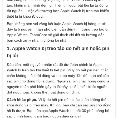
táo, khiến màn hình đen, chỉ hiển thị logo, bật lên lại tự động
tắt nguồn… Một vài trường hợp Apple Watch bị treo táo khiến
thiết bị bị khoá iCloud.
Bạn không nên vội vàng kết luận Apple Watch bị hỏng, dưới
đây là 5 nguyên nhân phổ biến dẫn đến tình trạng treo táo ở
Apple Watch. TeamCare sẽ giải thích chi tiết và hướng dẫn
bạn cách xử lý nhanh chóng tại nhà:
1. Apple Watch bị treo táo do hết pin hoặc pin
bị lỗi
Đầu tiên, một nguyên nhân rất dễ dự đoán chính là Apple
Watch bị treo táo khi thiết bị hết pin. Vì lý do hết pin nên chắc
chắn không thể khởi động và bị treo máy. Khi đó, bạn chỉ cần
sạc pin cho đồng hồ là được. Ngoài ra, pin chai, hỏng cũng là
nguyên nhân phổ biến gây ra lỗi này, khiến thiết bị tắt nguồn
đột ngột hoặc không thể hoạt động ổn định.
Cách khắc phục:
Vì lý do hết pin nên chắc chắn không thể
khởi động và bị treo máy. Khi đó, bạn chỉ cần sạc pin cho đồng
hồ là được. Bạn nên sạc Apple Watch ít nhất 30 phút bằng bộ
sạc chính hãng, đảm bảo nguồn điện ổn định.