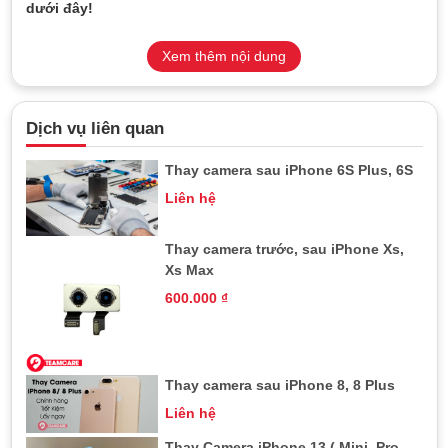
dưới đây!
Xem thêm nội dung
Dịch vụ liên quan
Thay camera sau iPhone 6S Plus, 6S
Liên hệ
Thay camera trước, sau iPhone Xs,
Xs Max
600.000
₫
Dịch vụ thay Camera Sau iPhone 7 Plus và báo giá mới
Thay camera sau iPhone 8, 8 Plus
nhất
Liên hệ
Thông số kỹ thuật camera sau iPhone
Thay Camera iPhone 13 ( Mini, Pro,