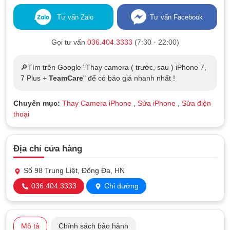
Tư vấn Zalo
Tư vấn Facebook
Gọi tư vấn
036.404.3333
(7:30 - 22:00)
🔎Tìm trên Google "Thay camera ( trước, sau ) iPhone 7,
7 Plus +
TeamCare
" để có báo giá nhanh nhất !
Chuyên mục:
Thay Camera iPhone
,
Sửa iPhone
,
Sửa điện
thoại
Địa chỉ cửa hàng
Số 98 Trung Liệt, Đống Đa, HN
036.404.3333
Chỉ đường
Mô tả
Chính sách bảo hành