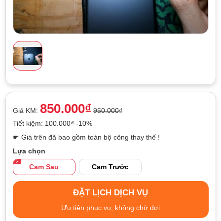
850.000₫
Giá KM:
950.000₫
Tiết kiệm: 100.000₫ -10%
☛ Giá trên đã bao gồm toàn bộ công thay thế !
Lựa chọn
Cam Sau
Cam Trước
ĐẶT LỊCH DỊCH VỤ
Ưu tiên phục vụ, không chờ đợi