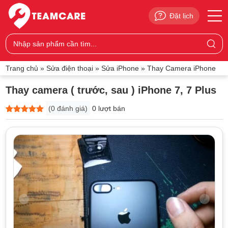
Đặt lịch
Trang chủ
»
Sửa điện thoại
»
Sửa iPhone
»
Thay Camera iPhone
Thay camera ( trước, sau ) iPhone 7, 7 Plus
(
0
đánh giá)
0 lượt bán
5
0
trên 5
dựa trên
đánh giá