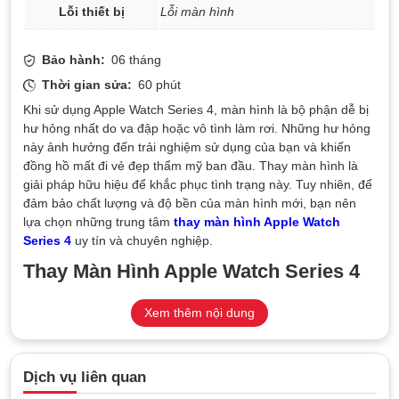
Lỗi thiết bị
Lỗi màn hình
Bảo hành:
06 tháng
Thời gian sửa:
60 phút
Khi sử dụng Apple Watch Series 4, màn hình là bộ phận dễ bị
hư hỏng nhất do va đập hoặc vô tình làm rơi. Những hư hỏng
này ảnh hưởng đến trải nghiệm sử dụng của bạn và khiến
đồng hồ mất đi vẻ đẹp thẩm mỹ ban đầu. Thay màn hình là
giải pháp hữu hiệu để khắc phục tình trạng này. Tuy nhiên, để
đảm bảo chất lượng và độ bền của màn hình mới, bạn nên
lựa chọn những trung tâm
thay màn hình Apple Watch
Series 4
uy tín và chuyên nghiệp.
Thay Màn Hình Apple Watch Series 4
Chính Hãng Tại TeamCare
Xem thêm nội dung
TeamCare
là trung tâm sửa chữa Apple Watch hàng đầu tại
Hà Nội, được nhiều người dùng tin tưởng lựa chọn. Với đội
ngũ kỹ thuật viên lành nghề, giàu kinh nghiệm, TeamCare
Dịch vụ liên quan
cung cấp dịch vụ thay màn Apple Watch Series 4 chính hãng,