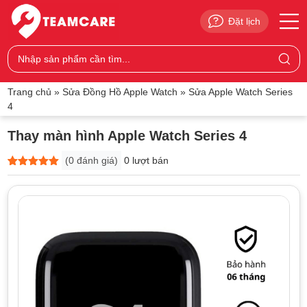
Đặt lịch
Trang chủ
»
Sửa Đồng Hồ Apple Watch
»
Sửa Apple Watch Series
4
Thay màn hình Apple Watch Series 4
(
0
đánh giá)
0 lượt bán
5
0
trên 5
dựa trên
đánh giá