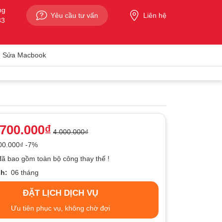
ng
Yêu cầu tư vấn
Liên hệ
33
Sửa Macbook
.700.000₫
4.000.000₫
300.000₫ -7%
đã bao gồm toàn bộ công thay thế !
h:
06 tháng
ĐẶT LỊCH DỊCH VỤ
Ưu tiên phục vụ, không chờ đợi