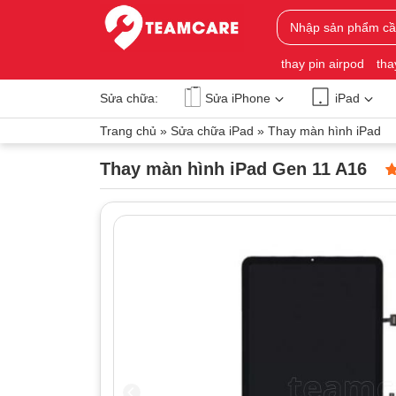
thay pin airpod
tha
Sửa chữa:
Sửa iPhone
iPad
Trang chủ
»
Sửa chữa iPad
»
Thay màn hình iPad
Thay màn hình iPad Gen 11 A16
5
0
dự
đ