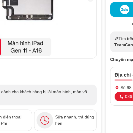
🔎Tìm trê
TeamCar
Chuyên mụ
Địa chỉ
Số 98 
 dành cho khách hàng bị lỗi màn hình, màn vỡ
036.
 điện thoại
Sửa nhanh, trả đúng
 Phí
hẹn