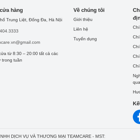
 cửa hàng
Về chúng tôi
Ch
đị
Giới thiệu
hố Trung Liệt, Đống Đa, Hà Nội
Chí
Liên hệ
.404.3333
Chí
Tuyển dụng
mcare.vn@gmail.com
Chí
ửa từ 8:30 – 20:00 tất cả các
Chí
 trong tuần
Chí
Ngh
qu
Hướ
Kế
Y TNHH DỊCH VỤ VÀ THƯƠNG MẠI TEAMCARE - MST: