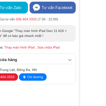
Tư vấn Zalo
Tư vấn Facebook
Gọi tư vấn
036.404.3333
(7:30 - 22:00)
n Google "Thay màn hình iPad Gen 11 A16 +
e
" để có báo giá nhanh nhất !
c:
Thay màn hình iPad
,
Sửa chữa iPad
 cửa hàng
Trung Liệt, Đống Đa, HN
404.3333
Chỉ đường