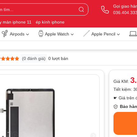
Gọi giao hà
036.404.33
y màn iphone 11
ép kính iphone
Airpods
Apple Watch
Apple Pencil
(
0
đánh giá)
0 lượt bán
trên 5
a trên
ánh giá
3
Giá KM:
Tiết kiệm: 
☛ Giá trên 
Bảo hàn