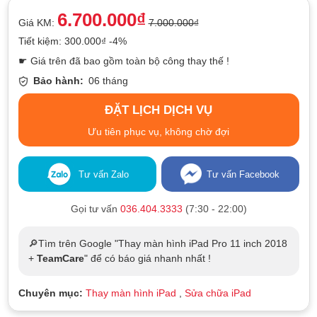
6.700.000₫
Giá KM:
7.000.000₫
Tiết kiệm: 300.000₫ -4%
☛ Giá trên đã bao gồm toàn bộ công thay thế !
Bảo hành:
06 tháng
ĐẶT LỊCH DỊCH VỤ
Ưu tiên phục vụ, không chờ đợi
Tư vấn Zalo
Tư vấn Facebook
Gọi tư vấn
036.404.3333
(7:30 - 22:00)
🔎Tìm trên Google "Thay màn hình iPad Pro 11 inch 2018
+
TeamCare
" để có báo giá nhanh nhất !
Chuyên mục:
Thay màn hình iPad
,
Sửa chữa iPad