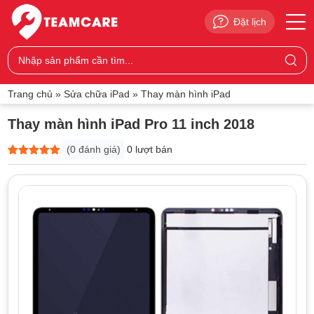
Đặt lịch
Trang chủ
»
Sửa chữa iPad
»
Thay màn hình iPad
Thay màn hình iPad Pro 11 inch 2018
(
0
đánh giá)
0 lượt bán
5
0
trên 5
dựa trên
đánh giá