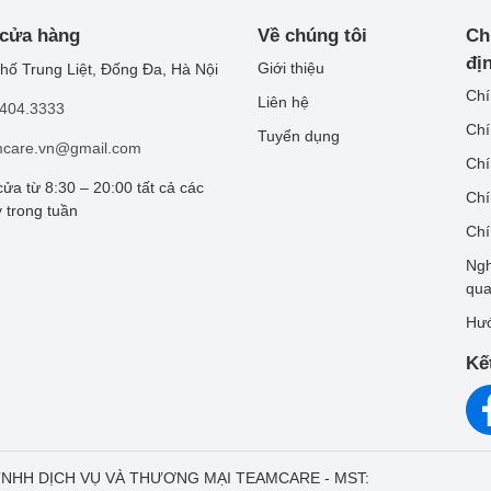
 cửa hàng
Về chúng tôi
Ch
đị
Giới thiệu
hố Trung Liệt, Đống Đa, Hà Nội
Chí
Liên hệ
.404.3333
Chí
Tuyển dụng
mcare.vn@gmail.com
Chí
ửa từ 8:30 – 20:00 tất cả các
Chí
 trong tuần
Chí
Ngh
qu
Hướ
Kế
Y TNHH DỊCH VỤ VÀ THƯƠNG MẠI TEAMCARE - MST: