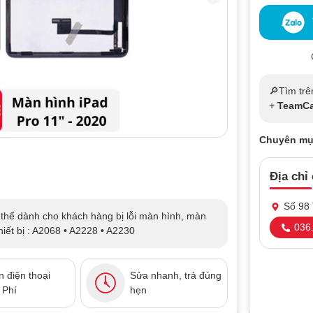
🔎Tìm trê
+
TeamCa
Chuyên mụ
Địa chỉ
Số 98 
thế dành cho khách hàng bị lỗi màn hình, màn
036.
hiết bị : A2068 • A2228 • A2230
 điện thoại
Sửa nhanh, trả đúng
 Phí
hẹn