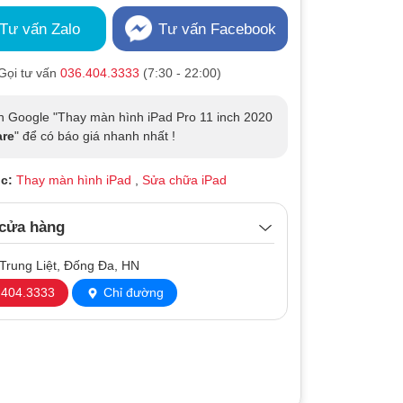
Tư vấn Zalo
Tư vấn Facebook
Gọi tư vấn
036.404.3333
(7:30 - 22:00)
n Google "Thay màn hình iPad Pro 11 inch 2020
re
" để có báo giá nhanh nhất !
c:
Thay màn hình iPad
,
Sửa chữa iPad
 cửa hàng
Trung Liệt, Đống Đa, HN
404.3333
Chỉ đường