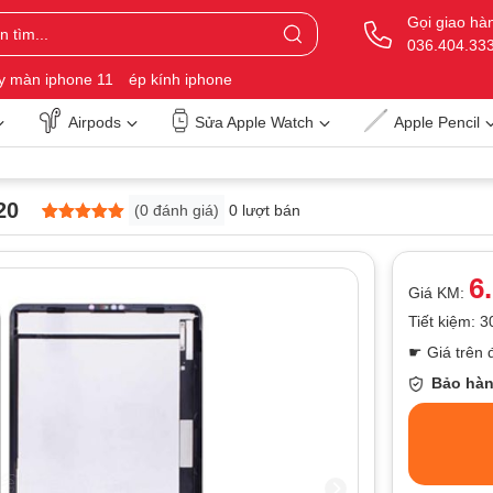
Gọi giao hà
036.404.33
y màn iphone 11
ép kính iphone
Airpods
Sửa Apple Watch
Apple Pencil
20
(
0
đánh giá)
0 lượt bán
5
0
trên 5
dựa trên
đánh giá
6
Giá KM:
Tiết kiệm: 
☛ Giá trên 
Bảo hàn