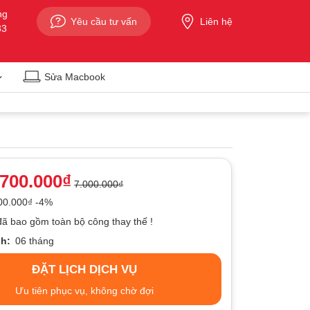
ng
Yêu cầu tư vấn
Liên hệ
33
Sửa Macbook
.700.000₫
7.000.000₫
300.000₫ -4%
đã bao gồm toàn bộ công thay thế !
h:
06 tháng
ĐẶT LỊCH DỊCH VỤ
Ưu tiên phục vụ, không chờ đợi