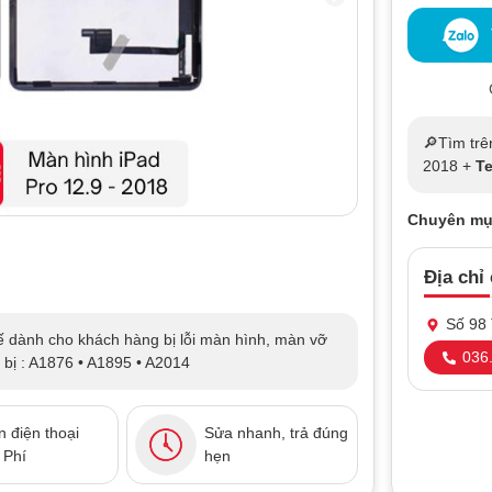
🔎Tìm trê
2018 +
T
Chuyên mụ
Địa chỉ
Số 98 
 dành cho khách hàng bị lỗi màn hình, màn vỡ
036.
t bị : A1876 • A1895 • A2014
 điện thoại
Sửa nhanh, trả đúng
 Phí
hẹn