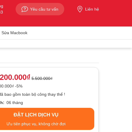
ng
Yêu cầu tư vấn
Liên hệ
33
Sửa Macbook
.200.000₫
5.500.000₫
300.000₫ -5%
đã bao gồm toàn bộ công thay thế !
h:
06 tháng
ĐẶT LỊCH DỊCH VỤ
Ưu tiên phục vụ, không chờ đợi