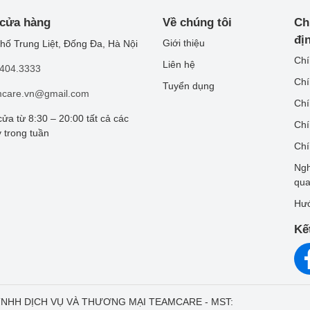
 cửa hàng
Về chúng tôi
Ch
đị
Giới thiệu
hố Trung Liệt, Đống Đa, Hà Nội
Chí
Liên hệ
.404.3333
Chí
Tuyển dụng
mcare.vn@gmail.com
Chí
ửa từ 8:30 – 20:00 tất cả các
Chí
 trong tuần
Chí
Ngh
qu
Hướ
Kế
Y TNHH DỊCH VỤ VÀ THƯƠNG MẠI TEAMCARE - MST: