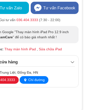
Tư vấn Zalo
Tư vấn Facebook
Gọi tư vấn
036.404.3333
(7:30 - 22:00)
n Google "Thay màn hình iPad Pro 12.9 inch
eamCare
" để có báo giá nhanh nhất !
c:
Thay màn hình iPad
,
Sửa chữa iPad
 cửa hàng
Trung Liệt, Đống Đa, HN
404.3333
Chỉ đường