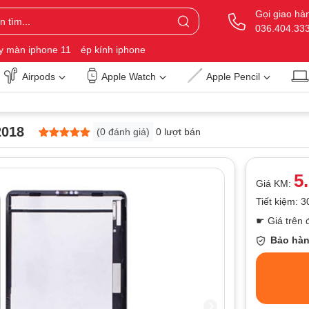
Gọi giao hà
036.404.33
y màn iphone 11
ép kính iphone
Airpods
Apple Watch
Apple Pencil
2018
(
0
đánh giá)
0 lượt bán
5
0
trên 5
dựa trên
đánh giá
5
Giá KM:
Tiết kiệm: 
☛ Giá trên 
Bảo hàn