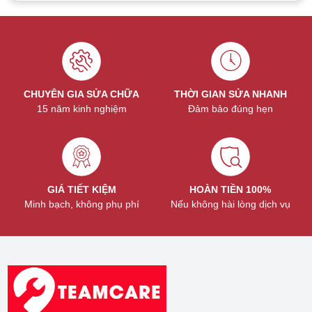
Quy trình chi tiết thay màn hình iPad
Pro 9.7 tại TeamCare
Không riêng thay màn hình iPad Pro 9.7 mà các dịch vụ thay
màn hình iPad khác như
thay màn hình iPad Pro 12.9
, iPad
CHUYÊN GIA SỬA CHỮA
THỜI GIAN SỬA NHANH
Pro 10.5 và các dòng iPad Pro khác đều tuân thủ các bước
15 năm kinh nghiệm
Đảm bảo đúng hẹn
sửa chữa gồm các bước:
Bước 1:
Tắt nguồn thiết bị. Sau đó, sử dụng súng nhiệt
để làm nóng máy và mềm keo bên trong máy.
Bước 2:
Sử dụng đầu nhọn, mảnh để tách lớp keo.
Bước 3:
Sau khi đã tách được lớp keo, tiến hành tách
GIÁ TIẾT KIỆM
HOÀN TIỀN 100%
màn hình với thân máy và tháo nút home.
Minh bạch, không phụ phí
Nếu không hài lòng dịch vụ
Bước 4:
Làm sạch các phần keo còn thừa và lắp màn
hình mới.
Sau khi thay màn hình iPad mới, người sử dụng nên dán một
lớp cường lực lên màn hình và sử dụng ốp lưng để bảo vệ
thiết bị. Tấm cường lực này sẽ giúp bảo vệ màn hình iPad
trước những tác động của vật nhọn, vật nặng hoặc khi bị rơi