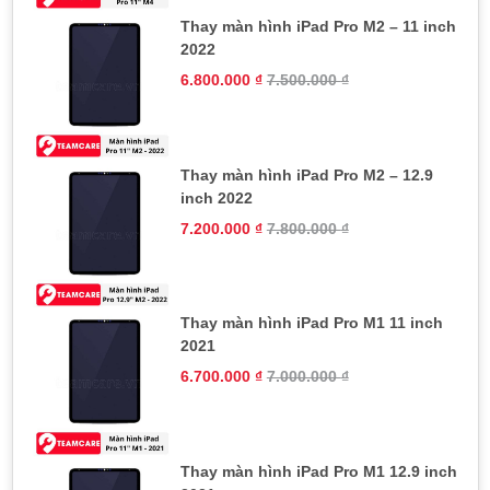
Pro 9.7 mới nhất
Thay màn hình iPad Pro M2 – 11 inch
2022
iPad Pro 9.7 (hay iPad Pro 2) là dòng sản phẩm được Apple ra
6.800.000
₫
7.500.000
₫
mắt lần đầu tiên vào năm 2016. Mặc dù đã sản xuất khá lâu
nhưng chi phí thay màn hình iPad Pro 9.7 vẫn tương đối cao,
dao động trong khoảng 1.890.000 đồng đến 3.500.000 đồng.
Tại TeamCare, giá thay màn hình iPad Pro 9.7 vẫn chưa được
Thay màn hình iPad Pro M2 – 12.9
niêm yết trên website.
inch 2022
Để có được thông tin chính xác về giá cho dịch vụ này, quý
7.200.000
₫
7.800.000
₫
khách hàng có thể liên hệ tới số Hotline của TeamCare:
036.404.3333
hoặc trực tiếp mang sản phẩm tới cửa hàng để
được tư vấn và hỗ trợ tốt nhất.
Thay màn hình iPad Pro M1 11 inch
2021
6.700.000
₫
7.000.000
₫
Thay màn hình iPad Pro M1 12.9 inch