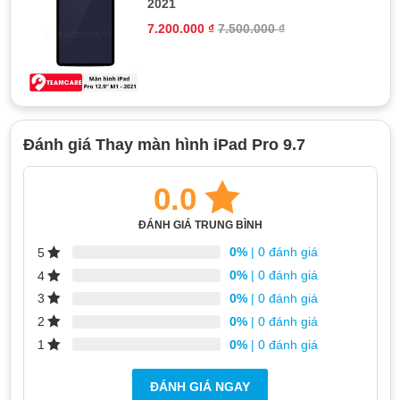
2021
7.200.000
₫
7.500.000
₫
Chi phí thay màn iPad Pro 9.7 tương đối cao
Tại sao phải thay màn hình iPad Pro
Đánh giá Thay màn hình iPad Pro 9.7
9.7?
0.0
iPad Pro 9.7 là sản phẩm được Apple kỳ vọng sẽ trở thành
một chiếc máy tính xách tay thu nhỏ. Bởi vậy, iPad Pro 9.7
ĐÁNH GIÁ TRUNG BÌNH
được trang bị chipset A9X, hệ thống camera 12MP cùng rất
nhiều các tính năng nổi bật.
0%
| 0 đánh giá
5
Tuy nhiên, một trong những nhược điểm lớn nhất của iPad Pro
0%
| 0 đánh giá
4
9.7 chính là màn hình dễ lọt bụi, trầy xước do bị vật nhọn tác
0%
| 0 đánh giá
3
động, nứt vỡ do rơi rớt hoặc vật nặng đè. Ngoài ra, màn hình
0%
| 0 đánh giá
2
iPad Pro 9.7 còn có thể xuất hiện 1 vài tình trạng như chảy
0%
| 0 đánh giá
1
mực, đốm đen, loạn cảm ứng, liệt cảm ứng ở 1 vài điểm hoặc
toàn bộ màn hình, màn hình tối đen dù đã bật nguồn,…
ĐÁNH GIÁ NGAY
Khi xuất hiện những dấu hiệu trên, tùy vào từng trường hợp cụ