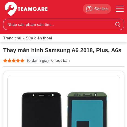
Đặt lịch
Trang chủ
»
Sửa điện thoại
Thay màn hình Samsung A6 2018, Plus, A6s
(
0
đánh giá)
0 lượt bán
5
0
trên 5
dựa trên
đánh giá