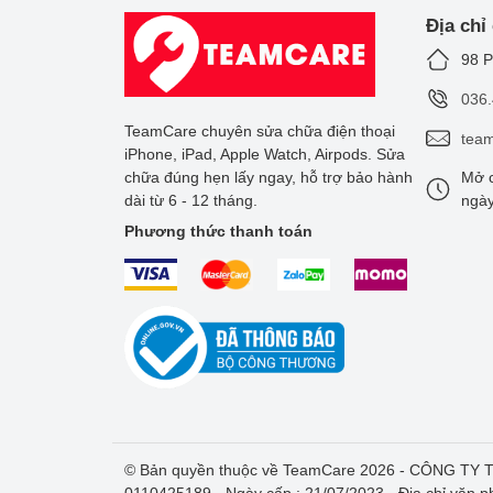
Địa chỉ
98 P
036
TeamCare chuyên sửa chữa điện thoại
tea
iPhone, iPad, Apple Watch, Airpods. Sửa
chữa đúng hẹn lấy ngay, hỗ trợ bảo hành
Mở c
dài từ 6 - 12 tháng.
ngày
Phương thức thanh toán
TeamCare nhận được nhiều đánh giá
© Bản quyền thuộc về TeamCare 2026 - CÔNG T
0110425189 - Ngày cấp : 21/07/2023 - Địa chỉ văn p