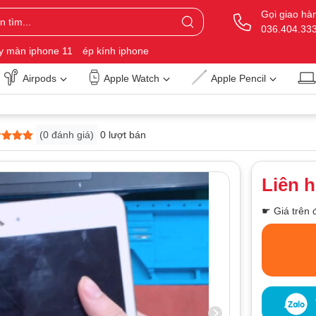
Gọi giao hà
036.404.33
y màn iphone 11
ép kính iphone
Airpods
Apple Watch
Apple Pencil
(
0
đánh giá)
0 lượt bán
n 5
trên
 giá
Liên 
☛ Giá trên 