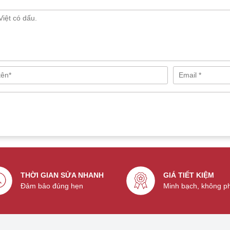
á tích cực từ khách hàng về chất lượng dịch vụ
sửa iPad
và
 viên kiểm tra tổng thể tình trạng thiết bị.
 hoặc trầy xước một cách cẩn thận.
 thị bên trong để đảm bảo không bụi bẩn, bọt khí.
ính chân không hiện đại để lắp kính mới chính xác và bền
ảm ứng, màn hình và các chức năng khác trước khi giao lại cho
 có thể xảy ra như cảm ứng không chính xác, màn hình không
y nhiên, tại TeamCare, với quy trình chuẩn và kỹ thuật viên tay
THỜI GIAN SỬA NHANH
GIÁ TIẾT KIỆM
Đảm bảo đúng hẹn
Minh bạch, không p