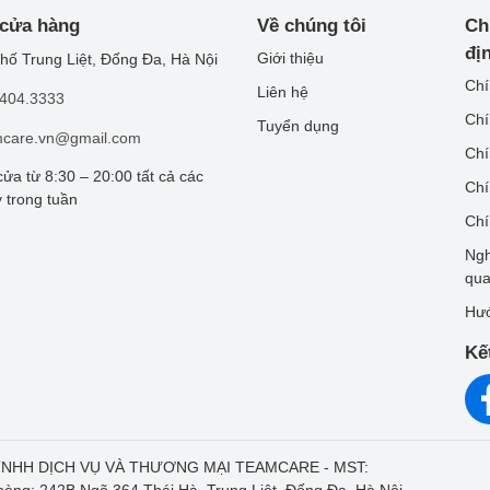
 cửa hàng
Về chúng tôi
Ch
đị
Giới thiệu
hố Trung Liệt, Đống Đa, Hà Nội
Chí
Liên hệ
.404.3333
Chí
Tuyển dụng
mcare.vn@gmail.com
Chí
ửa từ 8:30 – 20:00 tất cả các
Chí
 trong tuần
Chí
Ngh
qu
Hướ
Kế
 tích cực từ khách hàng về chất lượng dịch vụ
Y TNHH DỊCH VỤ VÀ THƯƠNG MẠI TEAMCARE - MST:
hòng: 242B Ngõ 364 Thái Hà, Trung Liệt, Đống Đa, Hà Nội -