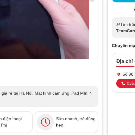
🔎Tìm trê
TeamCar
Chuyên mụ
Địa chỉ
Số 98 
036.
 giá rẻ tại Hà Nội. Mặt kính cảm ứng iPad MIni 4
 điện thoại
Sửa nhanh, trả đúng
 Phí
hẹn