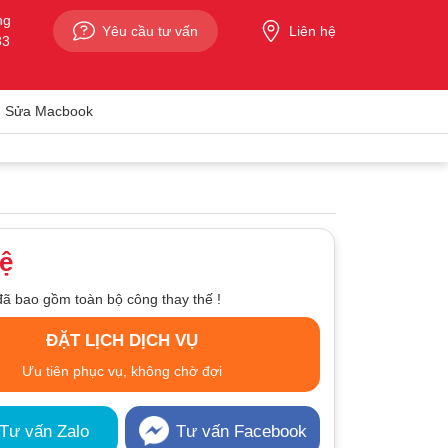
ng
Yêu cầu tư vấn
Liên hệ
33
Sửa Macbook
hệ
đã bao gồm toàn bộ công thay thế !
ĐẶT LỊCH DỊCH VỤ
Ưu tiên phục vụ, không chờ đợi
Tư vấn Zalo
Tư vấn Facebook