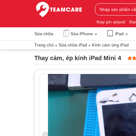
thay pin airpod
tha
Sửa chữa:
Sửa iPhone
iPad
Trang chủ
»
Sửa chữa iPad
»
Kính cảm ứng iPad
Thay cảm, ép kính iPad Mini 4
5
0
trê
dựa 
đánh