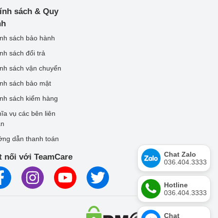
ính sách & Quy
nh
nh sách bảo hành
nh sách đổi trả
nh sách vận chuyển
nh sách bảo mật
nh sách kiểm hàng
ĩa vụ các bên liên
an
ng dẫn thanh toán
Chat Zalo
t nối với TeamCare
036.404.3333
Hotline
036.404.3333
Chat