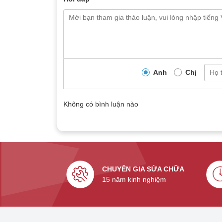
đối. Đồng thời, TeamCare nhận được nhiều đánh gi
thái độ phục vụ chuyên nghiệp.
Quy trình sửa chữa của chúng tôi như sau:
Bước 1: Tiếp nhận và kiểm tra máy:
Kỹ thuật
Bước 2: Tháo rời mặt kính cũ:
Gỡ bỏ kính vỡ
Anh
Chị
Bước 3: Vệ sinh màn hình:
Làm sạch lớp hiển
Bước 4: Ép kính mới:
Sử dụng công nghệ ép k
đẹp.
Không có bình luận nào
Bước 5: Kiểm tra và bàn giao:
Kiểm tra kỹ c
khách.
Trong quá trình thay kính, một số lỗi thường gặp
hiển thị hoặc lỗi kết nối với các linh kiện khác. Tu
nghề cao, những lỗi này được hạn chế tối đa.
CHUYÊN GIA SỬA CHỮA
15 năm kinh nghiệm