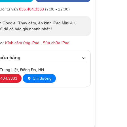
Gọi tư vấn
036.404.3333
(7:30 - 22:00)
n Google "Thay cảm, ép kính iPad Mini 4 +
e
" để có báo giá nhanh nhất !
c:
Kính cảm ứng iPad
,
Sửa chữa iPad
 cửa hàng
Trung Liệt, Đống Đa, HN
404.3333
Chỉ đường