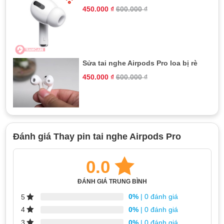
450.000
₫
600.000
₫
Sửa tai nghe Airpods Pro loa bị rè
450.000
₫
600.000
₫
Đánh giá Thay pin tai nghe Airpods Pro
Chi tiết thông số pin tai nghe Airpods Pro
0.0
Dấu hiệu nhận biết bạn nên thay pin
ĐÁNH GIÁ TRUNG BÌNH
tai nghe Airpods Pro
0%
| 0 đánh giá
5
Thay pin tai nghe Airpods Pro được thực hiện khi tai nghe xuất
0%
| 0 đánh giá
4
hiện các dấu hiệu ảnh hưởng đến hoạt động của thiết bị và
0%
| 0 đánh giá
3