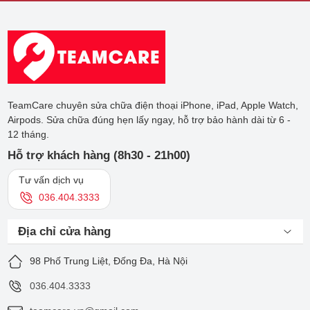
ướt, hóa chất khiến pin tai nghe bị ảnh hưởng.
Tai nghe bị rơi vào nước khiến pin bị ngấm nước, hư hỏng.
Sử dụng tai nghe vượt mức cường độ cho phép.
Không ngắt kết nối khi không sử dụng.
Không kiểm tra dung lượng pin của Airpods Pro để sạc kịp
thời.
TeamCare chuyên sửa chữa điện thoại iPhone, iPad, Apple Watch,
Airpods. Sửa chữa đúng hẹn lấy ngay, hỗ trợ bảo hành dài từ 6 -
12 tháng.
Hỗ trợ khách hàng (8h30 - 21h00)
Tư vấn dịch vụ
036.404.3333
Địa chỉ cửa hàng
98 Phố Trung Liệt, Đống Đa, Hà Nội
036.404.3333