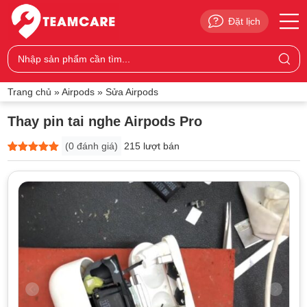
Đặt lịch
Trang chủ
»
Airpods
»
Sửa Airpods
Thay pin tai nghe Airpods Pro
(
0
đánh giá)
215 lượt bán
5
0
trên 5
dựa trên
đánh giá