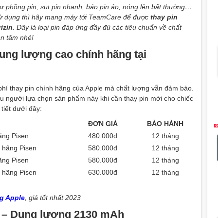
ư phồng pin, sụt pin nhanh, báo pin ảo, nóng lên bất thường…
sử dụng thì hãy mang máy tới TeamCare để được
thay pin
izin
. Đây là loại pin đáp ứng đầy đủ các tiêu chuẩn về chất
ên tâm nhé!
dung lượng cao chính hãng tại
 phí thay pin chính hãng của Apple mà chất lượng vẫn đảm bảo.
ều người lựa chọn sản phẩm này khi cần thay pin mới cho chiếc
tiết dưới đây:
ĐƠN GIÁ
BẢO HÀNH
ãng Pisen
480.000đ
12 tháng
h hãng Pisen
580.000đ
12 tháng
ãng Pisen
580.000đ
12 tháng
h hãng Pisen
630.000đ
12 tháng
g Apple
, giá tốt nhất 2023
en – Dung lượng 2130 mAh