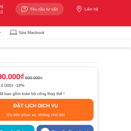
ng
Yêu cầu tư vấn
Liên hệ
33
Sửa Macbook
90.000₫
600.000₫
110.000₫ -18%
đã bao gồm toàn bộ công thay thế !
ĐẶT LỊCH DỊCH VỤ
Ưu tiên phục vụ, không chờ đợi