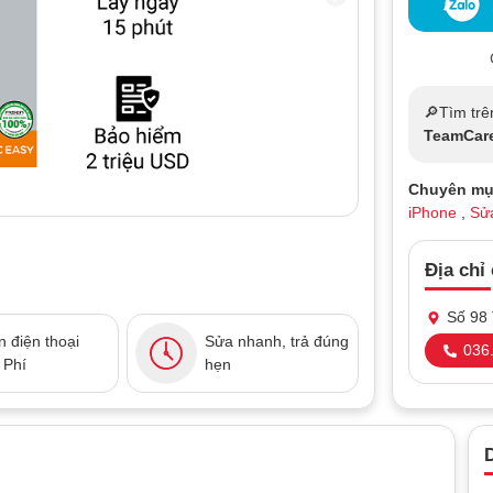
🔎Tìm trê
TeamCar
Chuyên mụ
iPhone
,
Sửa
Địa chỉ
Số 98 
 điện thoại
Sửa nhanh, trả đúng
036.
 Phí
hẹn
D