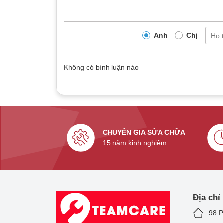
Anh
Chị
Không có bình luận nào
Thay pin ip
CHUYÊN GIA SỬA CHỮA
Toàn bộ sản phẩm pin Pisen đều phải trải qua quy 
15 năm kinh nghiệm
35 – 45 độ C nhằm loại bỏ những viên pin kém ch
chính sách bảo hành 12 tháng lỗi 1 đổi 1 nếu có lỗ
3. TeamCare – Địa chỉ thay pin i
Trên thị trường hiện có rất nhiều cửa hàng cung c
Địa chỉ
không phải địa chỉ nào cũng làm việc uy tín, chuy
98 P
muốn thu lợi nhuận cao mà dùng linh kiện trôi nổi