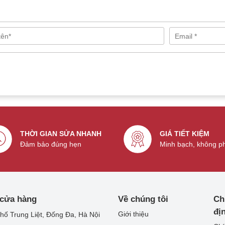
hone 7 chính hãng pisen
THỜI GIAN SỬA NHANH
GIÁ TIẾT KIỆM
trình kiểm tra lão hóa trong 72 giờ, thực nghiệm ở mức nhiệt
Đảm bảo đúng hẹn
Minh bạch, không p
ất lượng. Khi thay pin iPhone 7 Pisen bạn còn được hưởng
i của nhà sản xuất.
Phone 7 Pisen uy tín, giá rẻ tại Hà Nội
ấp dịch vụ thay pin iPhone 7 chính hãng Pisen. Thế nhưng,
 cửa hàng
Về chúng tôi
Ch
ên nghiệp và thực hiện đúng cam kết ban đầu. Có những nơi vì
đị
Giới thiệu
hố Trung Liệt, Đống Đa, Hà Nội
, kém chất lượng tiềm ẩn nhiều nguy cơ rủi ro cho người dùng