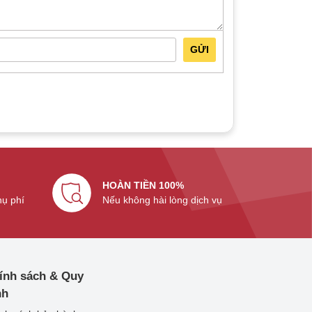
GỬI
HOÀN TIỀN 100%
hụ phí
Nếu không hài lòng dịch vụ
ính sách & Quy
nh