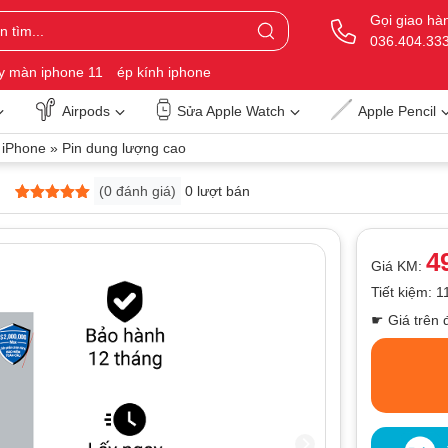
Gọi giao hà
036.404.33
y màn iphone 11
ép kính iphone
Airpods
Sửa Apple Watch
Apple Pencil
 iPhone
»
Pin dung lượng cao
(
0
đánh giá)
0 lượt bán
5
0
trên 5
dựa trên
đánh giá
4
Giá KM:
Tiết kiệm: 
☛ Giá trên 