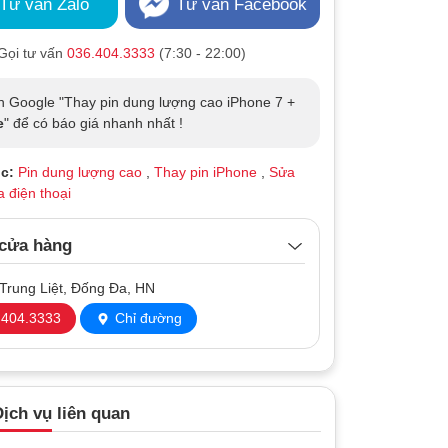
Tư vấn Zalo
Tư vấn Facebook
Gọi tư vấn
036.404.3333
(7:30 - 22:00)
n Google "Thay pin dung lượng cao iPhone 7 +
e
" để có báo giá nhanh nhất !
c:
Pin dung lượng cao
,
Thay pin iPhone
,
Sửa
 điện thoại
 cửa hàng
Trung Liệt, Đống Đa, HN
404.3333
Chỉ đường
ịch vụ liên quan