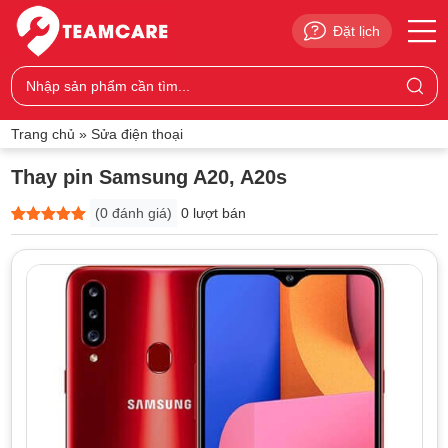
Đặt lịch
Trang chủ
»
Sửa điện thoại
Thay pin Samsung A20, A20s
(
0
đánh giá)
0 lượt bán
5
0
trên 5
dựa trên
đánh giá