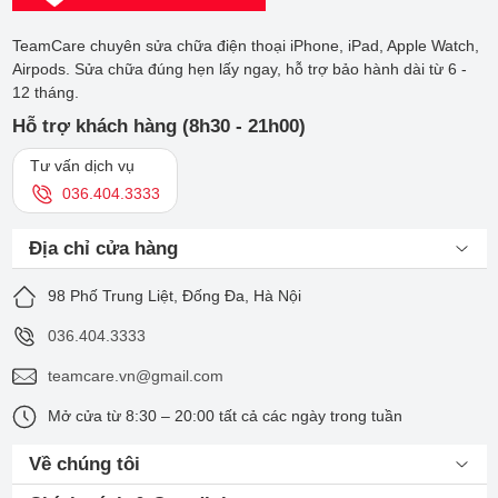
TeamCare chuyên sửa chữa điện thoại iPhone, iPad, Apple Watch,
Airpods. Sửa chữa đúng hẹn lấy ngay, hỗ trợ bảo hành dài từ 6 -
12 tháng.
Hỗ trợ khách hàng (8h30 - 21h00)
Tư vấn dịch vụ
036.404.3333
Địa chỉ cửa hàng
98 Phố Trung Liệt, Đống Đa, Hà Nội
036.404.3333
teamcare.vn@gmail.com
Người sử dụng nên chủ động kiểm tra tình trạng pin
Mở cửa từ 8:30 – 20:00 tất cả các ngày trong tuần
Hướng dẫn cách sạc pin cho điện
Về chúng tôi
thoại Samsung Galaxy A20