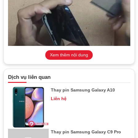
Xem thêm nội dung
TeamCare là địa chỉ thay pin Samsung Galaxy A20 giá hợp
Dịch vụ liên quan
lý, dịch vụ tốt, bảo hành dài hạn
Thay pin Samsung Galaxy A10
Cập nhật chi phí thay pin Samsung
Liên hệ
Galaxy A20 mới nhất
So sánh với giá
thay pin Samsung Galaxy A10
, chi phí thay pin
Samsung Galaxy A20 cao gấp 2-3 lần, dao động trong khoảng
400.000 đồng đến 900.000 đồng. Trong đó, pin chính hãng và
Thay pin Samsung Galaxy C9 Pro
pin linh kiện loại 1 sẽ có giá thành cao nhất.