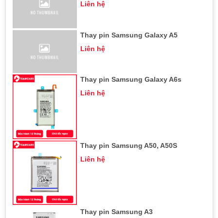
Liên hệ
Tại TeamCare, chi phí thay pin Samsung Galaxy A20 vẫn chưa
được cập nhật trên website. Để được tư vấn rõ ràng nhất về
giá thay thế, thời gian bảo hành cũng như điều kiện bảo hành,
Thay pin Samsung Galaxy A5
khách hàng hãy liên hệ tới Hotline của TeamCare:
Liên hệ
036.404.3333
hoặc tới trực tiếp cửa hàng.
Thay pin Samsung Galaxy A6s
Liên hệ
Thay pin Samsung A50, A50S
Liên hệ
Thay pin Samsung A3