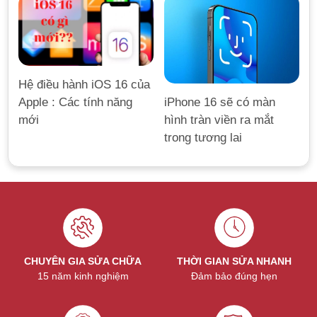
Hệ điều hành iOS 16 của
iPhone 16 sẽ có màn
Apple : Các tính năng
hình tràn viền ra mắt
mới
trong tương lai
CHUYÊN GIA SỬA CHỮA
THỜI GIAN SỬA NHANH
15 năm kinh nghiệm
Đảm bảo đúng hẹn