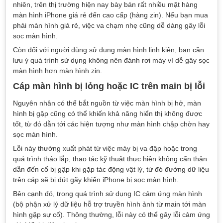
nhiên, trên thị trường hiện nay bày bán rất nhiều mặt hàng
màn hình iPhone giá rẻ đến cao cấp (hàng zin). Nếu bạn mua
phải màn hình giá rẻ, việc va chạm nhẹ cũng dễ dàng gây lỗi
sọc màn hình.
Còn đối với người dùng sử dụng màn hình linh kiện, bạn cần
lưu ý quá trình sử dụng không nên đánh rơi máy vì dễ gây sọc
màn hình hơn màn hình zin.
Cáp màn hình bị lỏng hoặc IC trên main bị lỗi
Nguyên nhân có thể bắt nguồn từ việc màn hình bị hở, màn
hình bị gập cũng có thể khiến khả năng hiển thị không được
tốt, từ đó dẫn tới các hiện tượng như màn hình chập chờn hay
sọc màn hình.
Lỗi này thường xuất phát từ việc máy bị va đập hoặc trong
quá trình tháo lắp, thao tác kỹ thuật thực hiện không cẩn thận
dẫn đến cổ bị gập khi gặp tác động vật lý, từ đó đường dữ liệu
trên cáp sẽ bị đứt gãy khiến iPhone bị sọc màn hình.
Bên cạnh đó, trong quá trình sử dụng IC cảm ứng màn hình
(bộ phận xử lý dữ liệu hỗ trợ truyền hình ảnh từ main tới màn
hình gặp sự cố). Thông thường, lỗi này có thể gây lỗi cảm ứng