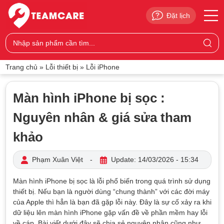
Đặt lịch
Trang chủ
»
Lỗi thiết bị
»
Lỗi iPhone
Màn hình iPhone bị sọc :
Nguyên nhân & giá sửa tham
khảo
Phạm Xuân Việt
-
Update: 14/03/2026 - 15:34
Màn hình iPhone bị sọc là lỗi phổ biến trong quá trình sử dụng
thiết bị. Nếu bạn là người dùng “chung thành” với các đời máy
của Apple thì hẳn là bạn đã gặp lỗi này. Đây là sự cố xảy ra khi
dữ liệu lên màn hình iPhone gặp vấn đề về phần mềm hay lỗi
về cáp. Bài viết dưới đây sẽ chia sẻ nguyên nhân cũng như