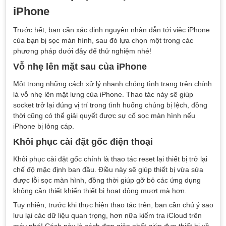
iPhone
Trước hết, bạn cần xác định nguyên nhân dẫn tới việc iPhone
của bạn bị sọc màn hình, sau đó lựa chọn một trong các
phương pháp dưới đây để thử nghiệm nhé!
Vỗ nhẹ lên mặt sau của iPhone
Một trong những cách xử lý nhanh chóng tình trạng trên chính
là vỗ nhẹ lên mặt lưng của iPhone. Thao tác này sẽ giúp
socket trở lại đúng vị trí trong tình huống chúng bị lệch, đồng
thời cũng có thể giải quyết được sự cố sọc màn hình nếu
iPhone bị lỏng cáp.
Khôi phục cài đặt gốc điện thoại
Khôi phục cài đặt gốc chính là thao tác reset lại thiết bị trở lại
chế độ mặc định ban đầu. Điều này sẽ giúp thiết bị vừa sửa
được lỗi sọc màn hình, đồng thời giúp gỡ bỏ các ứng dụng
không cần thiết khiến thiết bị hoạt động mượt mà hơn.
Tuy nhiên, trước khi thực hiện thao tác trên, bạn cần chú ý sao
lưu lại các dữ liệu quan trọng, hơn nữa kiểm tra iCloud trên
máy nhé! Cách này là cách đơn giản nhất giúp đưa thiết bị về