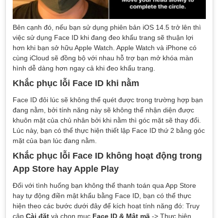
Bên cạnh đó, nếu bạn sử dụng phiên bản iOS 14.5 trở lên thì
việc sử dụng Face ID khi đang đeo khẩu trang sẽ thuận lợi
hơn khi bạn sở hữu Apple Watch. Apple Watch và iPhone có
cùng iCloud sẽ đồng bộ với nhau hỗ trợ bạn mở khóa màn
hình dễ dàng hơn ngay cả khi đeo khẩu trang.
Khắc phục lỗi Face ID khi nằm
Face ID đôi lúc sẽ không thể quét được trong trường hợp bạn
đang nằm, bởi tính năng này sẽ không thể nhận diện được
khuôn mặt của chủ nhân bởi khi nằm thì góc mặt sẽ thay đổi.
Lúc này, bạn có thể thực hiện thiết lập Face ID thứ 2 bằng góc
mặt của bạn lúc đang nằm.
Khắc phục lỗi Face ID không hoạt động trong
App Store hay Apple Play
Đối với tình huống bạn không thể thanh toán qua App Store
hay tự động điền mật khẩu bằng Face ID, bạn có thể thực
hiện theo các bước dưới đây để kích hoạt tính năng đó: Truy
cập
Cài đặt
và chọn mục
Face ID & Mật mã
-> Thực hiện