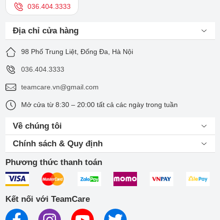
036.404.3333
sẽ bàn giao thiết bị cho bạn và cung cấp phiếu bảo hành 6
tháng 1 đổi 1.
Địa chỉ cửa hàng
Ngoài việc sửa nút nguồn, TeamCare còn cung cấp các dịch
vụ sửa chữa khác cho Apple Watch:
Thay pin Apple Watch
,
98 Phố Trung Liệt, Đống Đa, Hà Nội
sửa màn hình Apple Watch, sửa nút Crown,… giúp giải quyết
mọi vấn đề của khách hàng khi sử dụng Apple Watch.
036.404.3333
teamcare.vn@gmail.com
Mở cửa từ 8:30 – 20:00 tất cả các ngày trong tuần
Về chúng tôi
Chính sách & Quy định
Phương thức thanh toán
Kết nối với TeamCare
Tất cả dịch vụ sửa Apple Watch Series 4 tại TeamCare đều