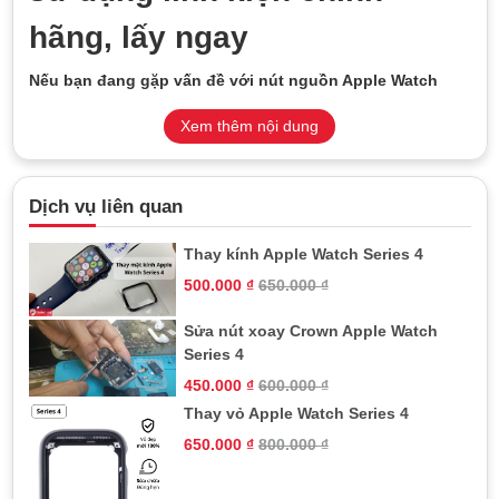
hãng, lấy ngay
Nếu bạn đang gặp vấn đề với nút nguồn Apple Watch
Series 4, đây là bài viết hoàn hảo để giúp bạn hiểu rõ về
Xem thêm nội dung
lý do, quy trình sửa chữa, và lợi ích khi dịch vụ sửa nút
nguồn tại TeamCare.
Dịch vụ liên quan
Thay kính Apple Watch Series 4
500.000
₫
650.000
₫
Sửa nút xoay Crown Apple Watch
Series 4
450.000
₫
600.000
₫
Thay vỏ Apple Watch Series 4
650.000
₫
800.000
₫
Dịch vụ sửa nút nguồn Apple Watch Series 4 sử dụng linh
kiện chính hãng, lấy ngay