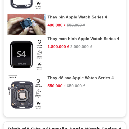
Tại sao nút nguồn Apple Watch Series
Thay pin Apple Watch Series 4
4 bị hư?
400.000
₫
550.000
₫
Nút nguồn trên Apple Watch Series 4 là một phần quan trọng,
cho phép bạn tắt mở màn hình và thực hiện các chức năng
Thay màn hình Apple Watch Series 4
khác. Tuy nhiên, sau một thời gian sử dụng, nút nguồn có thể
1.800.000
₫
2.000.000
₫
bị hỏng do rất nhiều lý do:
Sử dụng trong môi trường ẩm ướt:
Nếu Apple Watch
của bạn bị ngấm nước trong thời gian dài, nó có thể gây
ra hư hỏng cho nút nguồn và các linh kiện khác.
Thay đế sạc Apple Watch Series 4
Va đập mạnh:
Rơi rớt hoặc va đập mạnh có thể làm hỏng
nút nguồn và các bộ phận khác của Apple Watch.
550.000
₫
650.000
₫
Không vệ sinh đúng cách:
Bụi bẩn và mồ hôi tích tụ có
thể khiến nút nguồn bị kẹt hoặc không hoạt động.
Dây cáp nút nguồn bị oxy hóa:
Quá trình oxy hóa có
thể giảm khả năng tiếp xúc điện, dẫn đến nút nguồn bị hư.
Những dấu hiệu nút nguồn bị hỏng và cần thay thế, sửa chữa: