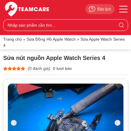
Đặt lịch
Trang chủ
»
Sửa Đồng Hồ Apple Watch
»
Sửa Apple Watch Series
4
Sửa nút nguồn Apple Watch Series 4
(
0
đánh giá)
0 lượt bán
5
0
trên 5
dựa trên
đánh giá