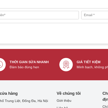
uẩn Qi (lên đến 7.5W) và MagSafe (lên đến 15W).
THỜI GIAN SỬA NHANH
GIÁ TIẾT KIỆM
Đảm bảo đúng hẹn
Minh bạch, không p
 cửa hàng
Về chúng tôi
Ch
đị
Giới thiệu
hố Trung Liệt, Đống Đa, Hà Nội
Chí
Liên hệ