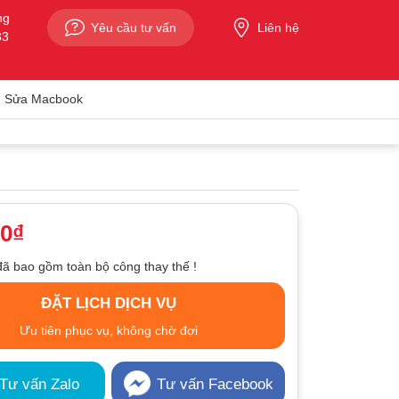
ng
Yêu cầu tư vấn
Liên hệ
33
Sửa Macbook
00₫
đã bao gồm toàn bộ công thay thế !
ĐẶT LỊCH DỊCH VỤ
Ưu tiên phục vụ, không chờ đợi
Tư vấn Zalo
Tư vấn Facebook