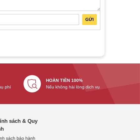
GỬI
HOÀN TIỀN 100%
hụ phí
Nếu không hài lòng dịch vụ
ính sách & Quy
nh
nh sách bảo hành