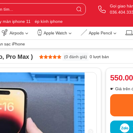
Gọi giao hà
036.404.33
y màn iphone 11
ép kính iphone
Airpods
Apple Watch
Apple Pencil
n sạc iPhone
o, Pro Max )
(
0
đánh giá)
0 lượt bán
5
0
trên 5
dựa trên
đánh giá
550.0
☛ Giá trên 