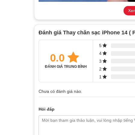
Xem
Đánh giá Thay chân sạc iPhone 14 ( P
5
4
0.0
3
ĐÁNH GIÁ TRUNG BÌNH
2
1
Thay chân sạc cho i
Chưa có đánh giá nào.
Thông số chân sạc iPhone 14
Hỏi đáp
Loại cổng:
Lightning.
Số chân tiếp xúc:
8 chân.
Tốc độ truyền dữ liệu:
Tương đương USB 2.0