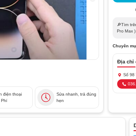
🔎Tìm trê
Pro Max 
Chuyên mụ
Địa chỉ
Số 98 
036.
 điện thoại
Sửa nhanh, trả đúng
 Phí
hẹn
D