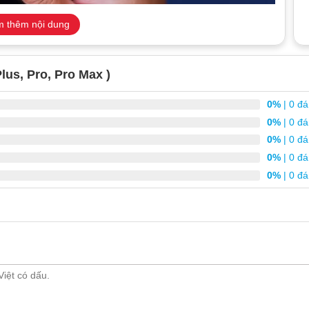
 thêm nội dung
lus, Pro, Pro Max )
0%
| 0 đá
0%
| 0 đá
0%
| 0 đá
0%
| 0 đá
0%
| 0 đá
Phone 14 khi có dấu hiệu hư hỏng
 (~480 Mbps).