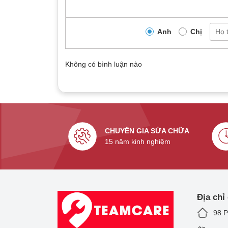
Công suất tối đa:
lên đến 20W.
Kích thước:
6.7 mm x 1.5 mm.
Anh
Chị
Tính năng bổ sung:
Hỗ trợ sạc không dây ch
Không có bình luận nào
CHUYÊN GIA SỬA CHỮA
15 năm kinh nghiệm
Địa chỉ
98 P