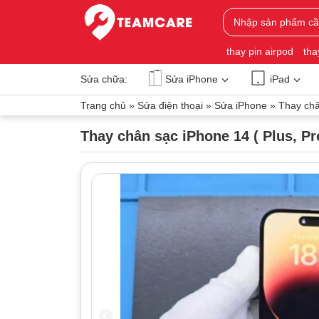
thay pin airpod
tha
Sửa chữa:
Sửa iPhone
iPad
Trang chủ
»
Sửa điện thoại
»
Sửa iPhone
»
Thay châ
Thay chân sạc iPhone 14 ( Plus, Pr