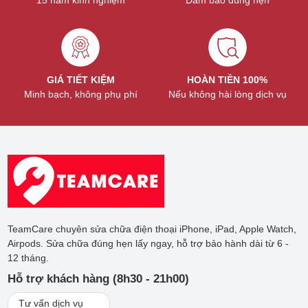
15 năm kinh nghiệm
Đảm bảo đúng hẹn
GIÁ TIẾT KIỆM
HOÀN TIỀN 100%
Minh bạch, không phụ phí
Nếu không hài lòng dịch vụ
Thay pin là giải pháp kinh tế, tiết kiệm chi phí và thời gian
cho người dùng khi bút
Tại sao nên thay pin Apple Pencil 1 ở
TeamCare chuyên sửa chữa điện thoại iPhone, iPad, Apple Watch,
trung tâm uy tín?
Airpods. Sửa chữa đúng hẹn lấy ngay, hỗ trợ bảo hành dài từ 6 -
12 tháng.
Việc thay pin Apple Pencil tại các trung tâm uy tín mang lại
nhiều lợi ích quan trọng cho người dùng. Trước hết, linh kiện
Hỗ trợ khách hàng (8h30 - 21h00)
sử dụng thường là pin chính hãng, đảm bảo chất lượng và độ
Tư vấn dịch vụ
bền cao, giúp Apple Pencil hoạt động ổn định và an toàn hơn