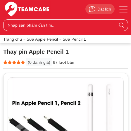
Đặt lịch
Trang chủ
»
Sửa Apple Pencil
»
Sửa Pencil 1
Thay pin Apple Pencil 1
(
0
đánh giá)
87 lượt bán
5
0
trên 5
dựa trên
đánh giá