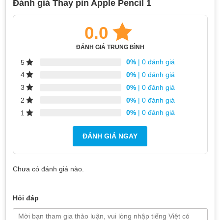
Đánh giá Thay pin Apple Pencil 1
0.0
ĐÁNH GIÁ TRUNG BÌNH
0%
| 0 đánh giá
5
0%
| 0 đánh giá
4
Apple Pencil có thể sạc nhưng dung lượng pin không tăng,
0%
| 0 đánh giá
hoặc luôn hiển thị 0% – 1%
3
0%
| 0 đánh giá
2
So sánh chi phí thay pin Apple Pencil
0%
| 0 đánh giá
1
với mua mới
ĐÁNH GIÁ NGAY
Nếu bạn đang băn khoăn không biết nên thay pin cho Apple
Pen hay mua hẳn thiết bị mới, những phân tích trong bảng
sau có thể giúp bạn hiểu hơn về cả hai phương án này và cân
Chưa có đánh giá nào.
nhắc lựa chọn tốt nhất cho mình:
Tiêu
Mua mới Apple
Hỏi đáp
Thay pin Apple Pencil
chí
Pencil
Thường thấp hơn nhiều so với
Giá Apple Pencil mới