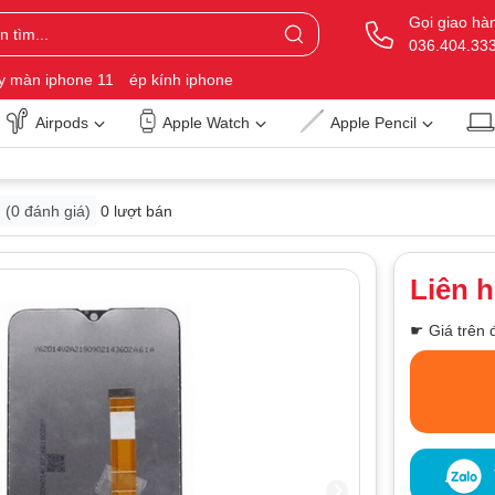
Gọi giao hà
036.404.33
y màn iphone 11
ép kính iphone
Airpods
Apple Watch
Apple Pencil
(
0
đánh giá)
0 lượt bán
Liên 
☛ Giá trên 