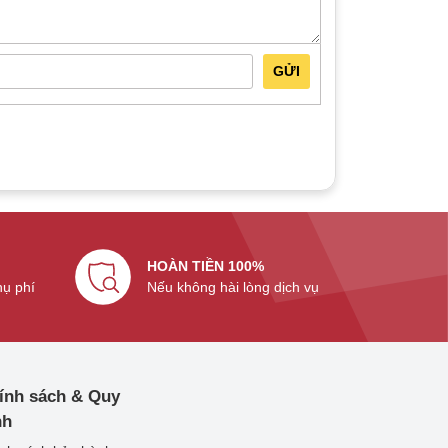
GỬI
HOÀN TIỀN 100%
hụ phí
Nếu không hài lòng dịch vụ
ính sách & Quy
nh