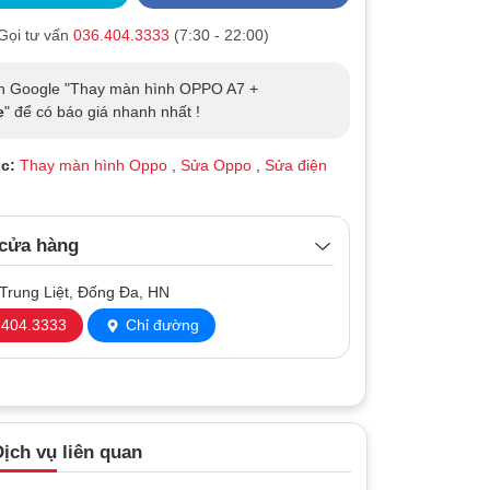
Gọi tư vấn
036.404.3333
(7:30 - 22:00)
ên Google "Thay màn hình OPPO A7 +
e
" để có báo giá nhanh nhất !
c:
Thay màn hình Oppo
,
Sửa Oppo
,
Sửa điện
 cửa hàng
Trung Liệt, Đống Đa, HN
404.3333
Chỉ đường
ịch vụ liên quan