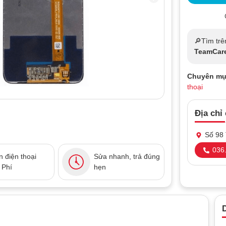
🔎Tìm tr
TeamCar
Chuyên mụ
thoại
Địa chỉ
Số 98 
036.
 điện thoại
Sửa nhanh, trả đúng
 Phí
hẹn
D