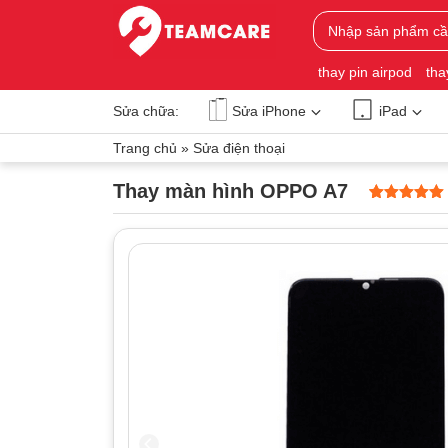
thay pin airpod
tha
Sửa chữa:
Sửa iPhone
iPad
Trang chủ
»
Sửa điện thoại
Thay màn hình OPPO A7
5
0
trên 5
dựa trên
đánh giá