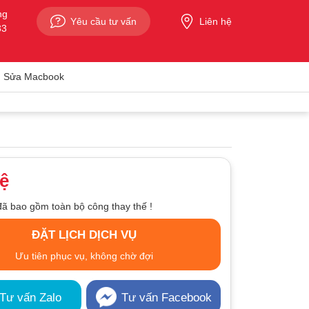
ng
Yêu cầu tư vấn
Liên hệ
33
Sửa Macbook
hệ
đã bao gồm toàn bộ công thay thế !
ĐẶT LỊCH DỊCH VỤ
Ưu tiên phục vụ, không chờ đợi
Tư vấn Zalo
Tư vấn Facebook